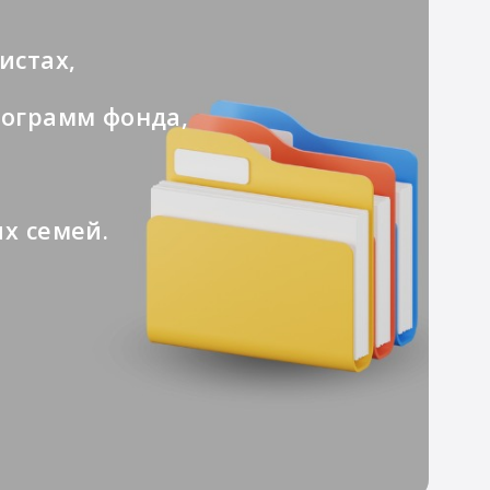
истах,
рограмм фонда,
х семей.