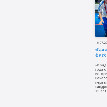
16.07.2
«Гла
футб
«Фонд
года о
истор
начала
первая
синдр
11 лет