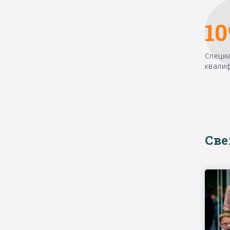
10
Специ
квали
Св