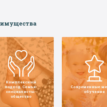
еимущества
Комплексный
подход. Семья-
Современные м
специалисты-
обучения
общество