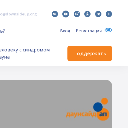
fo@downsideup.org
ь?
Вход
Регистрация
еловеку с синдромом
Поддержать
ауна