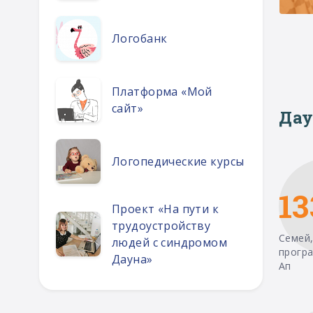
Логобанк
Платформа «Мой
сайт»
Дау
Логопедические курсы
13
Проект «На пути к
трудоустройству
Семей,
людей с синдромом
прогр
Дауна»
Ап