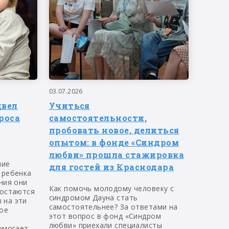
03.07.2026
двел
Учиться
роса
самостоятельности,
пробовать новое, делиться
опытом: в фонде «Синдром
любви» прошла стажировка
ние
для гостей из Краснодара
 ребенка
ния они
Как помочь молодому человеку с
 остаются
синдромом Дауна стать
 на эти
самостоятельнее? За ответами на
ое
этот вопрос в фонд «Синдром
любви» приехали специалисты
омогает