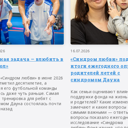
026
16.07.2026
вная задача — влюбить в
«Синдром любви» по
ол»
итоги ежегодного оп
родителей летей с
 «Синдром любви» в июне 2026
синдромом Дауна
тметил десятилетие, а
ия его футбольной команды
Как семьи оценивают влия
сь даже чуть раньше. Самая
поддержки фонда на жизнь
 тренировка для ребят с
и родителей? Какие измене
омом Дауна состоялась почти
замечают и какие вопросы
 назад
самыми важными — ответы
вопросы показало ежегодн
исследование «Синдрома
любви».Фонд изучил, что п