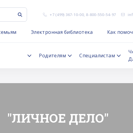
+7 (499) 367-10-00
,
8-800-550-54-97
in
семьям
Электронная библиотека
Как помоч
я
Ч
Родителям
Специалистам
Д
"ЛИЧНОЕ ДЕЛО"