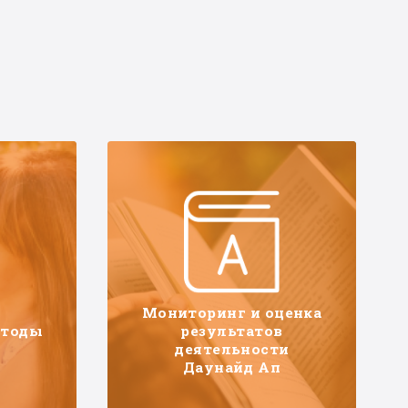
Мониторинг и оценка
етоды
результатов
деятельности
Даунайд Ап