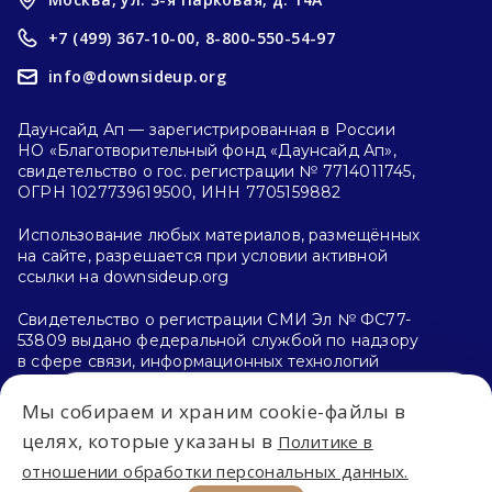
+7 (499) 367-10-00,
8-800-550-54-97
info@downsideup.org
Даунсайд Ап — зарегистрированная в России
НО «Благотворительный фонд «Даунсайд Ап»,
свидетельство о гос. регистрации № 7714011745,
ОГРН 1027739619500, ИНН 7705159882
Использование любых материалов, размещённых
на сайте, разрешается при условии активной
ссылки на downsideup.org
Свидетельство о регистрации СМИ Эл № ФС77-
53809 выдано федеральной службой по надзору
в сфере связи, информационных технологий
и массовых коммуникаций (Роскомнадзор)
26.04.2013 г.
Мы собираем и храним cookie-файлы в
Впервые на сайте?
целях, которые указаны в
Политике в
Политика конфиденциальности
отношении обработки персональных данных.
С чего начать?