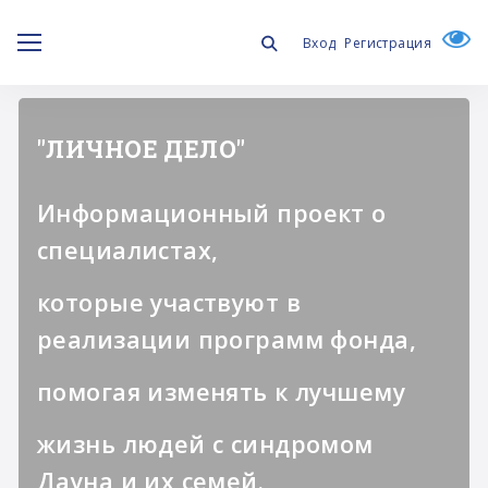
Вход
Регистрация
Курс “Игры для Дуни
Комплекс игр, направленных
на развитие
четкости и внятности речи
ребенка