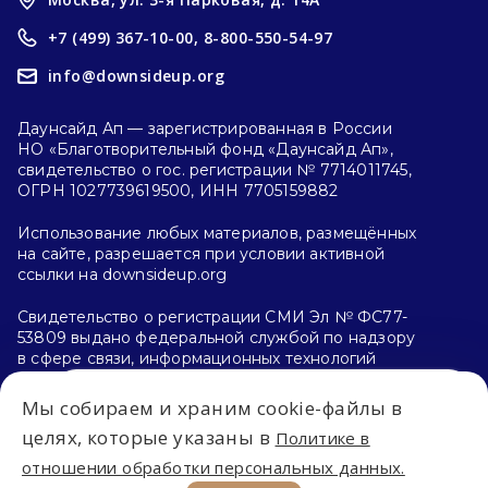
+7 (499) 367-10-00,
8-800-550-54-97
info@downsideup.org
Даунсайд Ап — зарегистрированная в России
НО «Благотворительный фонд «Даунсайд Ап»,
свидетельство о гос. регистрации № 7714011745,
ОГРН 1027739619500, ИНН 7705159882
Использование любых материалов, размещённых
на сайте, разрешается при условии активной
ссылки на downsideup.org
Свидетельство о регистрации СМИ Эл № ФС77-
53809 выдано федеральной службой по надзору
в сфере связи, информационных технологий
и массовых коммуникаций (Роскомнадзор)
26.04.2013 г.
Мы собираем и храним cookie-файлы в
Впервые на сайте?
целях, которые указаны в
Политике в
Политика конфиденциальности
отношении обработки персональных данных.
С чего начать?