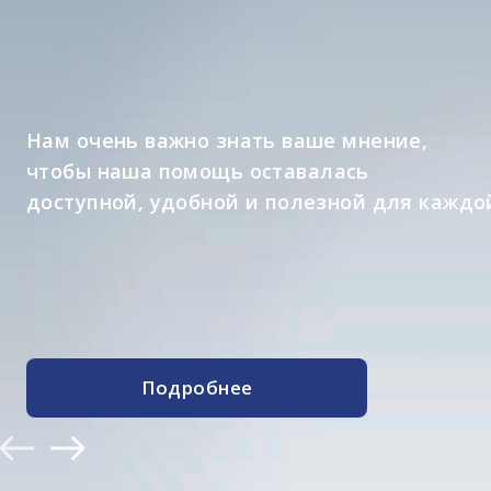
Информационный проект о специал
которые участвуют в реализации п
помогая изменять к лучшему
жизнь людей с синдромом Дауна и и
Подробнее