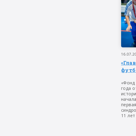
16.07.2
«Гла
футб
«Фонд
года о
истор
начала
первая
синдр
11 лет