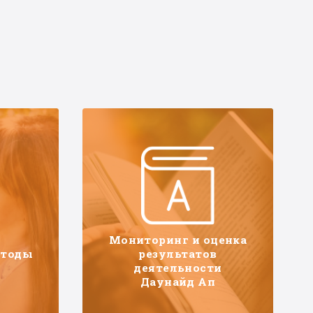
Мониторинг и оценка
етоды
результатов
деятельности
Даунайд Ап