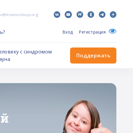
fo@downsideup.org
ь?
Вход
Регистрация
еловеку с синдромом
Поддержать
ауна