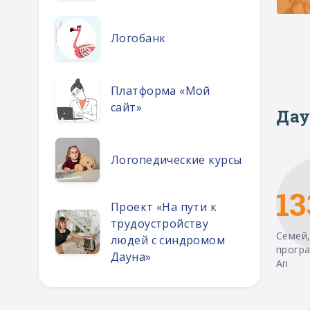
Логобанк
Платформа «Мой
сайт»
Дау
Логопедические курсы
13
Проект «На пути к
трудоустройству
Семей,
людей с синдромом
прогр
Дауна»
Ап