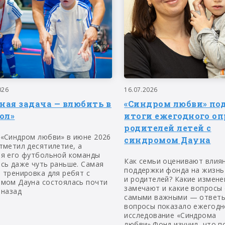
026
16.07.2026
вная задача — влюбить в
«Синдром любви» по
ол»
итоги ежегодного оп
родителей летей с
 «Синдром любви» в июне 2026
синдромом Дауна
тметил десятилетие, а
ия его футбольной команды
Как семьи оценивают влия
сь даже чуть раньше. Самая
поддержки фонда на жизнь
 тренировка для ребят с
и родителей? Какие измене
омом Дауна состоялась почти
замечают и какие вопросы
 назад
самыми важными — ответы
вопросы показало ежегодн
исследование «Синдрома
любви».Фонд изучил, что п