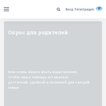
Вход
Регистрация
"ЛИЧНОЕ ДЕЛО"
Информационный проект о
специалистах,
которые участвуют в
реализации программ фонда,
помогая изменять к лучшему
жизнь людей с синдромом
Дауна и их семей.