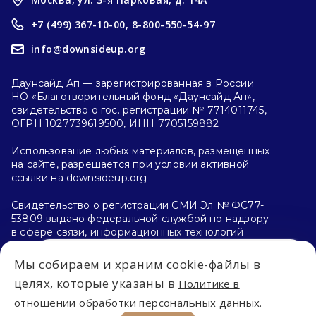
+7 (499) 367-10-00,
8-800-550-54-97
info@downsideup.org
Даунсайд Ап — зарегистрированная в России
НО «Благотворительный фонд «Даунсайд Ап»,
свидетельство о гос. регистрации № 7714011745,
ОГРН 1027739619500, ИНН 7705159882
Использование любых материалов, размещённых
на сайте, разрешается при условии активной
ссылки на downsideup.org
Свидетельство о регистрации СМИ Эл № ФС77-
53809 выдано федеральной службой по надзору
в сфере связи, информационных технологий
и массовых коммуникаций (Роскомнадзор)
26.04.2013 г.
Мы собираем и храним cookie-файлы в
Впервые на сайте?
целях, которые указаны в
Политике в
Политика конфиденциальности
отношении обработки персональных данных.
С чего начать?