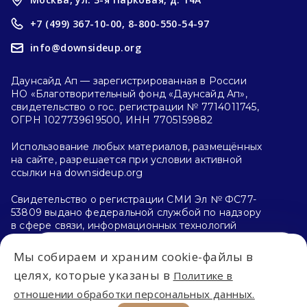
+7 (499) 367-10-00,
8-800-550-54-97
info@downsideup.org
Даунсайд Ап — зарегистрированная в России
НО «Благотворительный фонд «Даунсайд Ап»,
свидетельство о гос. регистрации № 7714011745,
ОГРН 1027739619500, ИНН 7705159882
Использование любых материалов, размещённых
на сайте, разрешается при условии активной
ссылки на downsideup.org
Свидетельство о регистрации СМИ Эл № ФС77-
53809 выдано федеральной службой по надзору
в сфере связи, информационных технологий
и массовых коммуникаций (Роскомнадзор)
26.04.2013 г.
Мы собираем и храним cookie-файлы в
Впервые на сайте?
целях, которые указаны в
Политике в
Политика конфиденциальности
отношении обработки персональных данных.
С чего начать?