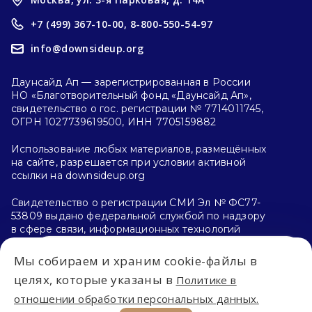
+7 (499) 367-10-00,
8-800-550-54-97
info@downsideup.org
Даунсайд Ап — зарегистрированная в России
НО «Благотворительный фонд «Даунсайд Ап»,
свидетельство о гос. регистрации № 7714011745,
ОГРН 1027739619500, ИНН 7705159882
Использование любых материалов, размещённых
на сайте, разрешается при условии активной
ссылки на downsideup.org
Свидетельство о регистрации СМИ Эл № ФС77-
53809 выдано федеральной службой по надзору
в сфере связи, информационных технологий
и массовых коммуникаций (Роскомнадзор)
26.04.2013 г.
Мы собираем и храним cookie-файлы в
Впервые на сайте?
целях, которые указаны в
Политике в
Политика конфиденциальности
отношении обработки персональных данных.
С чего начать?