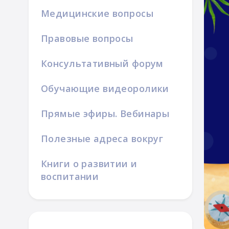
Медицинские вопросы
Правовые вопросы
Консультативный форум
азвитие
ка
Обучающие видеоролики
Прямые эфиры. Вебинары
Полезные адреса вокруг
Книги о развитии и
воспитании