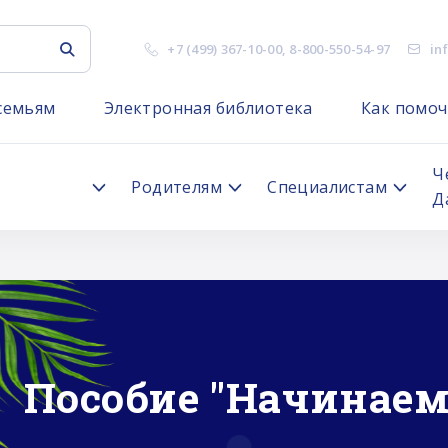
+7 (499) 367-10-00
,
8-800-550-54-97
in
семьям
Электронная библиотека
Как помоч
я
Ч
Родителям
Специалистам
Д
Пособие "Начинаем