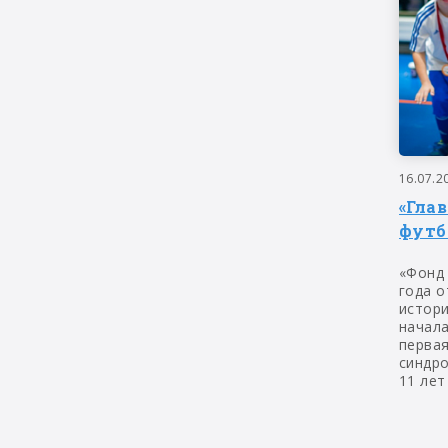
16.07.2
«Гла
футб
«Фонд
года о
истор
начала
первая
синдр
11 лет