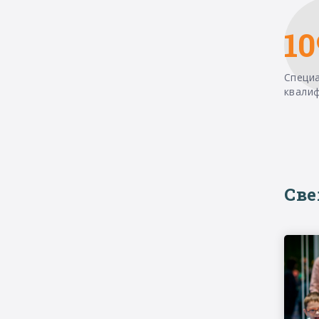
10
Специ
квали
Св