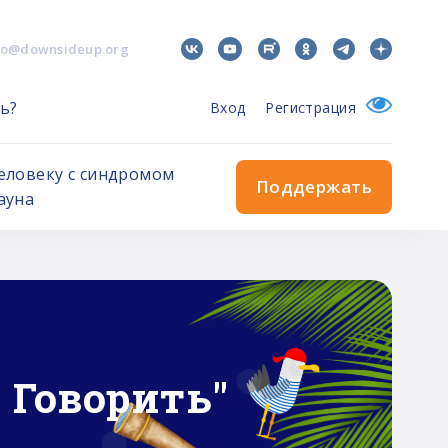
fo@downsideup.org
ь?
Вход
Регистрация
еловеку с синдромом
Поддержать
ауна
 Говорить"