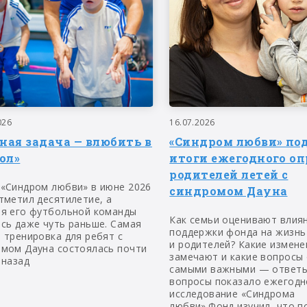
026
16.07.2026
вная задача — влюбить в
«Синдром любви» по
ол»
итоги ежегодного оп
родителей летей с
 «Синдром любви» в июне 2026
синдромом Дауна
тметил десятилетие, а
ия его футбольной команды
Как семьи оценивают влия
сь даже чуть раньше. Самая
поддержки фонда на жизнь
 тренировка для ребят с
и родителей? Какие измене
омом Дауна состоялась почти
замечают и какие вопросы
 назад
самыми важными — ответы
вопросы показало ежегодн
исследование «Синдрома
любви».Фонд изучил, что п