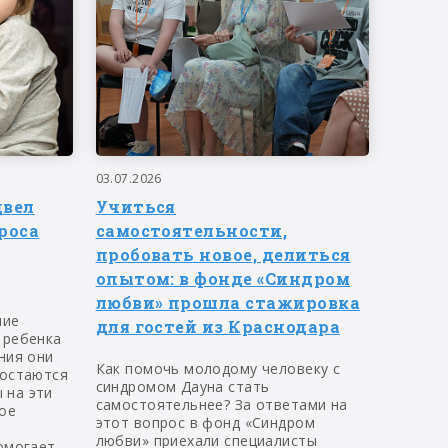
03.07.2026
двел
Учиться
роса
самостоятельности,
пробовать новое, делиться
опытом: в фонде «Синдром
любви» прошла стажировка
ние
для гостей из Краснодара
 ребенка
ния они
Как помочь молодому человеку с
 остаются
синдромом Дауна стать
 на эти
самостоятельнее? За ответами на
ое
этот вопрос в фонд «Синдром
любви» приехали специалисты
омогает