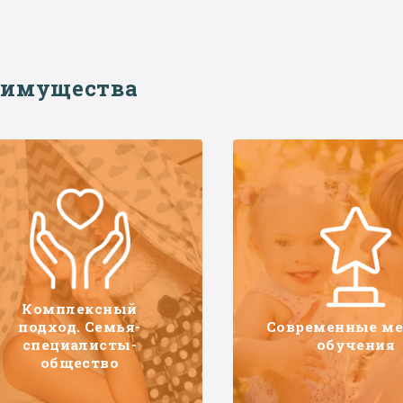
еимущества
Комплексный
подход. Семья-
Современные м
специалисты-
обучения
общество