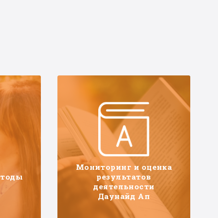
Мониторинг и оценка
етоды
результатов
деятельности
Даунайд Ап