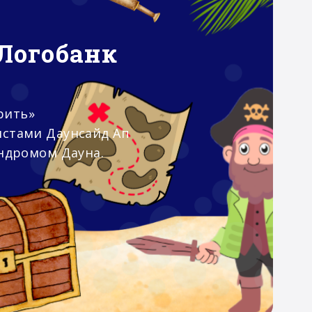
Логобанк
рить»
истами Даунсайд Ап
индромом Дауна.