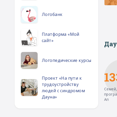
Логобанк
Платформа «Мой
сайт»
Дау
Логопедические курсы
13
Проект «На пути к
трудоустройству
Семей,
людей с синдромом
прогр
Дауна»
Ап