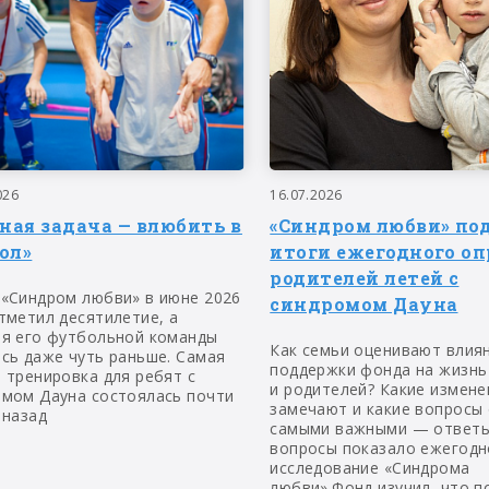
026
16.07.2026
вная задача — влюбить в
«Синдром любви» по
ол»
итоги ежегодного оп
родителей летей с
 «Синдром любви» в июне 2026
синдромом Дауна
тметил десятилетие, а
ия его футбольной команды
Как семьи оценивают влия
сь даже чуть раньше. Самая
поддержки фонда на жизнь
 тренировка для ребят с
и родителей? Какие измене
омом Дауна состоялась почти
замечают и какие вопросы
 назад
самыми важными — ответы
вопросы показало ежегодн
исследование «Синдрома
любви».Фонд изучил, что п