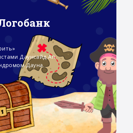
Логобанк
рить»
истами Даунсайд Ап
индромом Дауна.