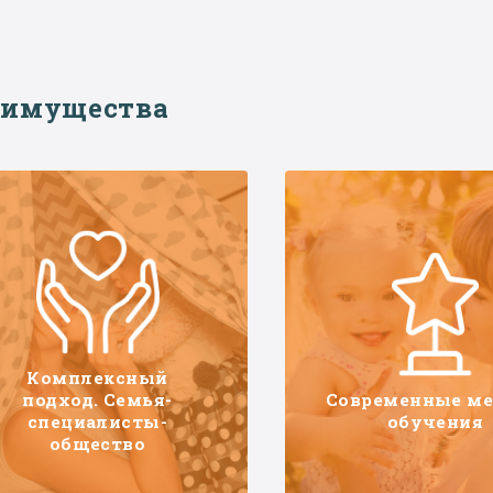
еимущества
Комплексный
подход. Семья-
Современные м
специалисты-
обучения
общество