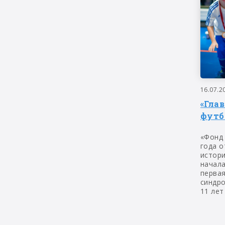
16.07.2
«Гла
футб
«Фонд
года о
истор
начала
первая
синдр
11 лет