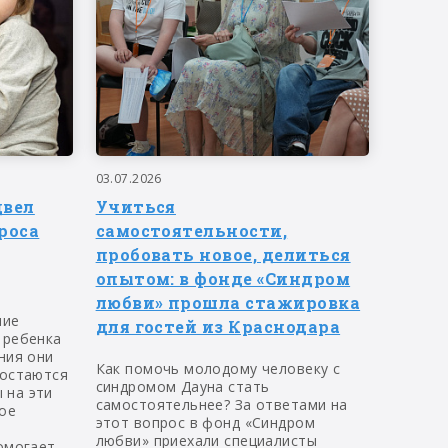
03.07.2026
двел
Учиться
роса
самостоятельности,
пробовать новое, делиться
опытом: в фонде «Синдром
любви» прошла стажировка
ние
для гостей из Краснодара
 ребенка
ния они
Как помочь молодому человеку с
 остаются
синдромом Дауна стать
 на эти
самостоятельнее? За ответами на
ое
этот вопрос в фонд «Синдром
любви» приехали специалисты
омогает