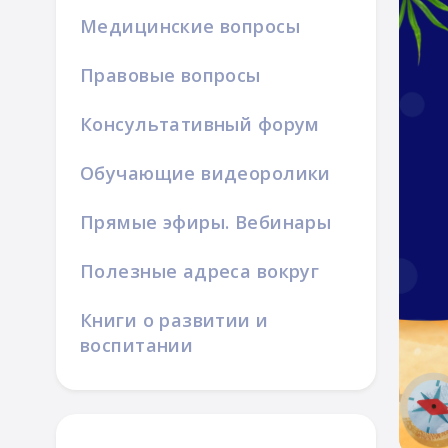
Медицинские вопросы
Правовые вопросы
Консультативный форум
азвитие
ка
Обучающие видеоролики
Прямые эфиры. Вебинары
Полезные адреса вокруг
Книги о развитии и
воспитании