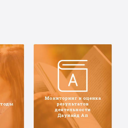
Мониторинг и оценка
етоды
результатов
деятельности
Даунайд Ап