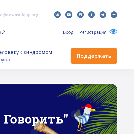
fo@downsideup.org
ь?
Вход
Регистрация
еловеку с синдромом
Поддержать
ауна
 Говорить"