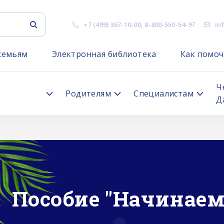
+7 (499) 367-10-00
,
8-800-550-54-97
in
семьям
Электронная библиотека
Как помоч
я
Ч
Родителям
Специалистам
Д
Пособие "Начинаем