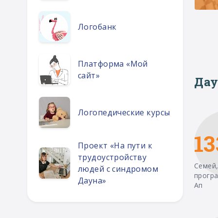
Логобанк
Платформа «Мой
сайт»
Дау
Логопедические курсы
13
Проект «На пути к
трудоустройству
Семей,
людей с синдромом
прогр
Дауна»
Ап