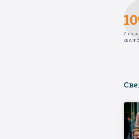
10
Специ
квали
Св