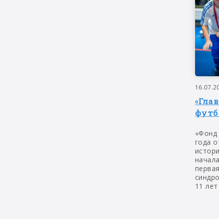
16.07.2
«Гла
футб
«Фонд
года о
истор
начала
первая
синдр
11 лет