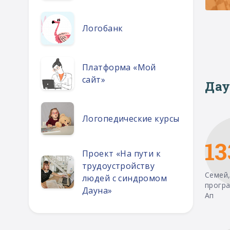
Логобанк
Платформа «Мой
сайт»
Дау
Логопедические курсы
13
Проект «На пути к
трудоустройству
Семей,
людей с синдромом
прогр
Дауна»
Ап