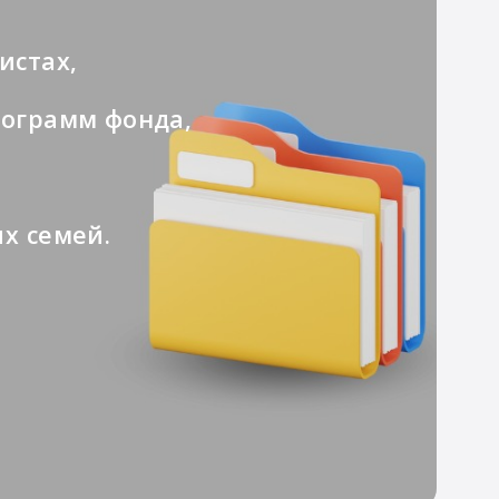
истах,
рограмм фонда,
х семей.