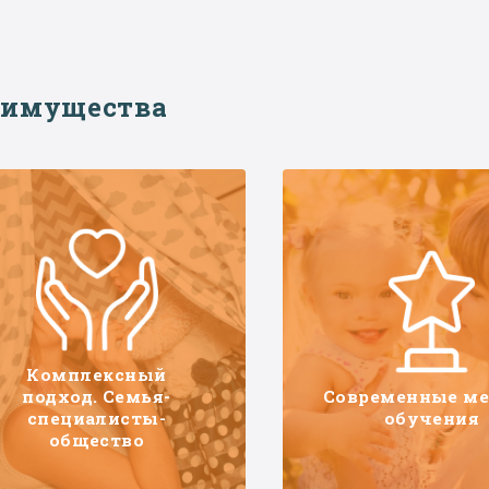
еимущества
Комплексный
подход. Семья-
Современные м
специалисты-
обучения
общество