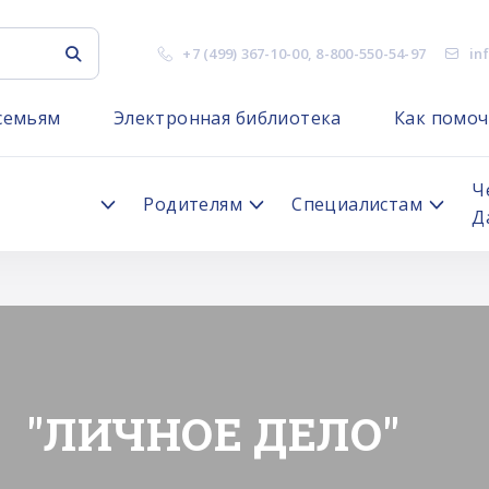
+7 (499) 367-10-00
,
8-800-550-54-97
in
семьям
Электронная библиотека
Как помоч
я
Ч
Родителям
Специалистам
Д
"ЛИЧНОЕ ДЕЛО"