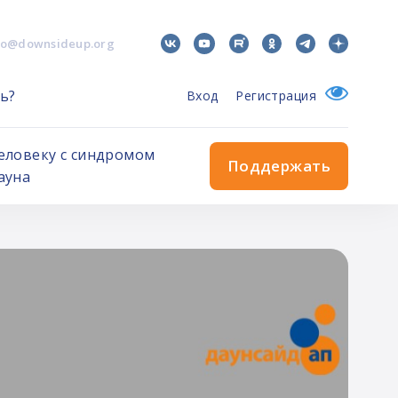
fo@downsideup.org
ь?
Вход
Регистрация
еловеку с синдромом
Поддержать
ауна