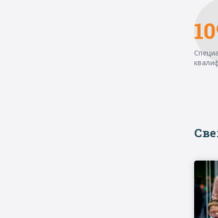
10
Специ
квали
Св