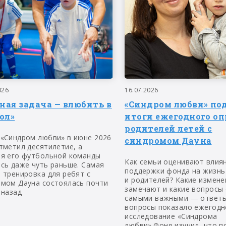
026
16.07.2026
вная задача — влюбить в
«Синдром любви» по
ол»
итоги ежегодного оп
родителей летей с
 «Синдром любви» в июне 2026
синдромом Дауна
тметил десятилетие, а
ия его футбольной команды
Как семьи оценивают влия
сь даже чуть раньше. Самая
поддержки фонда на жизнь
 тренировка для ребят с
и родителей? Какие измене
омом Дауна состоялась почти
замечают и какие вопросы
 назад
самыми важными — ответы
вопросы показало ежегодн
исследование «Синдрома
любви».Фонд изучил, что п