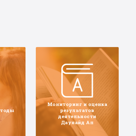
Мониторинг и оценка
етоды
результатов
деятельности
Даунайд Ап