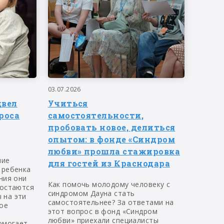
03.07.2026
двел
Учиться
роса
самостоятельности,
пробовать новое, делиться
опытом: в фонде «Синдром
любви» прошла стажировка
ние
для гостей из Краснодара
 ребенка
ния они
Как помочь молодому человеку с
 остаются
синдромом Дауна стать
 на эти
самостоятельнее? За ответами на
ое
этот вопрос в фонд «Синдром
любви» приехали специалисты
омогает