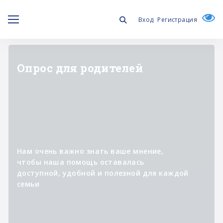
Вход
Регистрация
"ЛИЧНОЕ ДЕЛО"
Информационный проект о
специалистах,
которые участвуют в
реализации программ фонда,
помогая изменять к лучшему
жизнь людей с синдромом
Дауна и их семей.