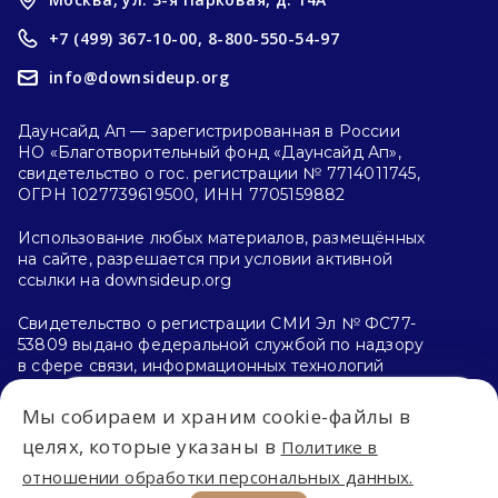
+7 (499) 367-10-00,
8-800-550-54-97
info@downsideup.org
Даунсайд Ап — зарегистрированная в России
НО «Благотворительный фонд «Даунсайд Ап»,
свидетельство о гос. регистрации № 7714011745,
ОГРН 1027739619500, ИНН 7705159882
Использование любых материалов, размещённых
на сайте, разрешается при условии активной
ссылки на downsideup.org
Свидетельство о регистрации СМИ Эл № ФС77-
53809 выдано федеральной службой по надзору
в сфере связи, информационных технологий
и массовых коммуникаций (Роскомнадзор)
26.04.2013 г.
Мы собираем и храним cookie-файлы в
Впервые на сайте?
целях, которые указаны в
Политике в
Политика конфиденциальности
отношении обработки персональных данных.
С чего начать?