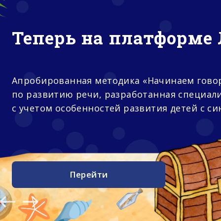
«Даунсайд Ап» и «Синдром любви»
продолжат работу под одним именем -
«Синдром любви»
Подробнее