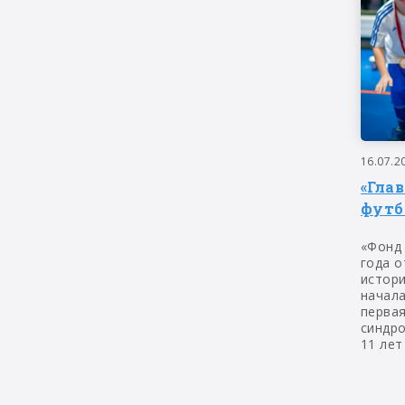
16.07.2
«Гла
футб
«Фонд
года о
истор
начала
первая
синдр
11 лет