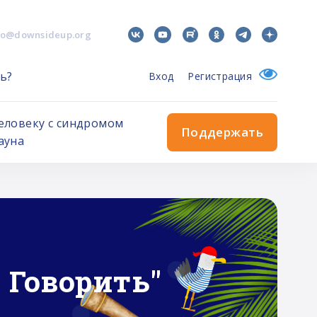
fo@downsideup.org
ь?
Вход
Регистрация
еловеку с синдромом
Поддержать
ауна
е фонда