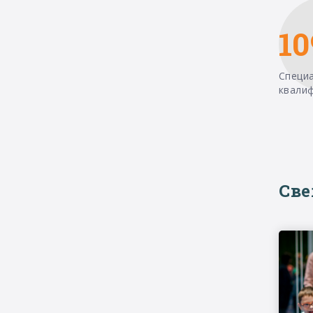
10
Специ
квали
Св