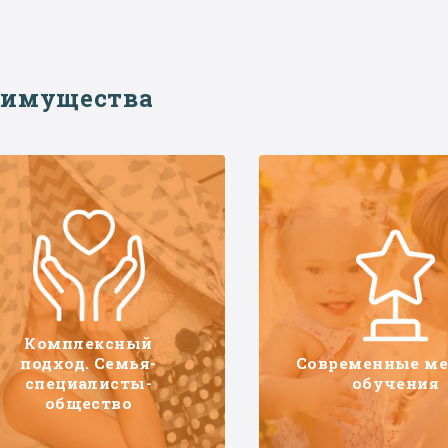
еимущества
Комплексный
подход. Семья-
Современные м
специалисты-
обучения
общество