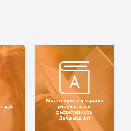
Мониторинг и оценка
етоды
результатов
деятельности
Даунайд Ап