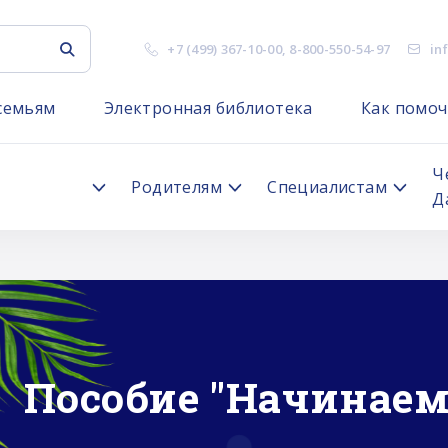
+7 (499) 367-10-00
,
8-800-550-54-97
in
семьям
Электронная библиотека
Как помоч
я
Ч
Родителям
Специалистам
Д
Изменения в работ