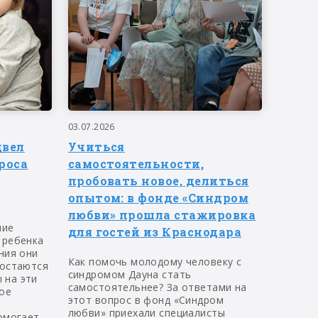
03.07.2026
двел
Учиться
роса
самостоятельности,
пробовать новое, делиться
опытом: в фонде «Синдром
любви» прошла стажировка
ние
для гостей из Краснодара
 ребенка
ния они
Как помочь молодому человеку с
 остаются
синдромом Дауна стать
 на эти
самостоятельнее? За ответами на
ое
этот вопрос в фонд «Синдром
любви» приехали специалисты
омогает