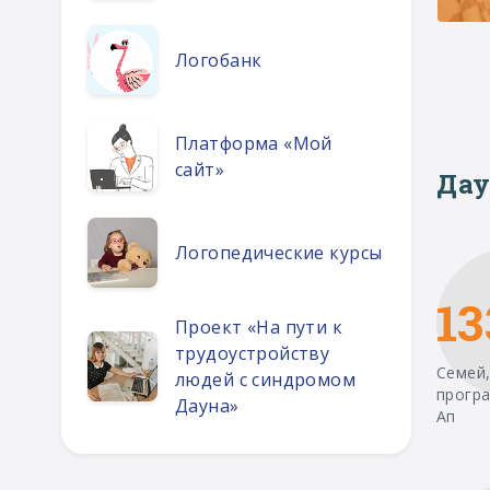
Логобанк
Платформа «Мой
сайт»
Дау
Логопедические курсы
13
Проект «На пути к
трудоустройству
Семей,
людей с синдромом
прогр
Дауна»
Ап