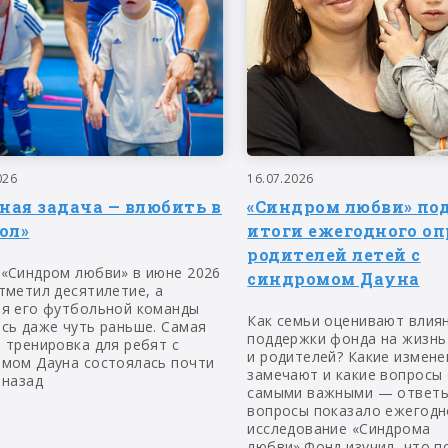
026
16.07.2026
вная задача — влюбить в
«Синдром любви» по
ол»
итоги ежегодного оп
родителей летей с
 «Синдром любви» в июне 2026
синдромом Дауна
тметил десятилетие, а
ия его футбольной команды
Как семьи оценивают влия
сь даже чуть раньше. Самая
поддержки фонда на жизнь
 тренировка для ребят с
и родителей? Какие измене
омом Дауна состоялась почти
замечают и какие вопросы
 назад
самыми важными — ответы
вопросы показало ежегодн
исследование «Синдрома
любви».Фонд изучил, что п