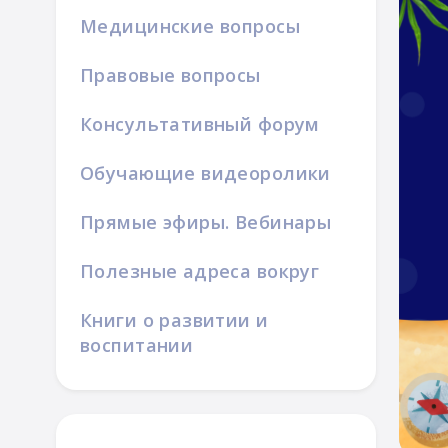
Медицинские вопросы
 Логобанк
Правовые вопросы
Консультативный форум
орить»
Обучающие видеоролики
листами Даунсайд Ап
индромом Дауна.
Прямые эфиры. Вебинары
Полезные адреса вокруг
Книги о развитии и
воспитании