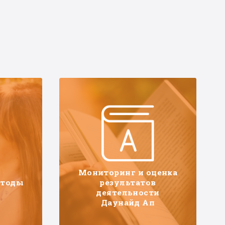
Мониторинг и оценка
етоды
результатов
деятельности
Даунайд Ап