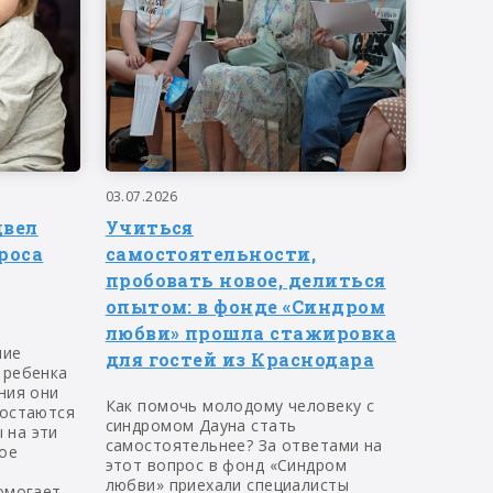
03.07.2026
двел
Учиться
роса
самостоятельности,
пробовать новое, делиться
опытом: в фонде «Синдром
любви» прошла стажировка
ние
для гостей из Краснодара
 ребенка
ния они
Как помочь молодому человеку с
 остаются
синдромом Дауна стать
 на эти
самостоятельнее? За ответами на
ое
этот вопрос в фонд «Синдром
любви» приехали специалисты
омогает