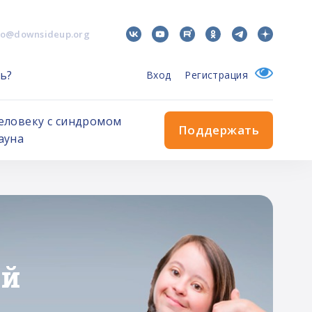
fo@downsideup.org
ь?
Вход
Регистрация
еловеку с синдромом
Поддержать
ауна