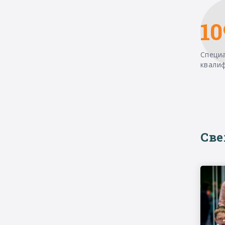
10
Специ
квали
Св