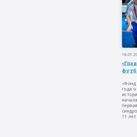
16.07.2
«Гла
футб
«Фонд
года о
истор
начала
первая
синдр
11 лет