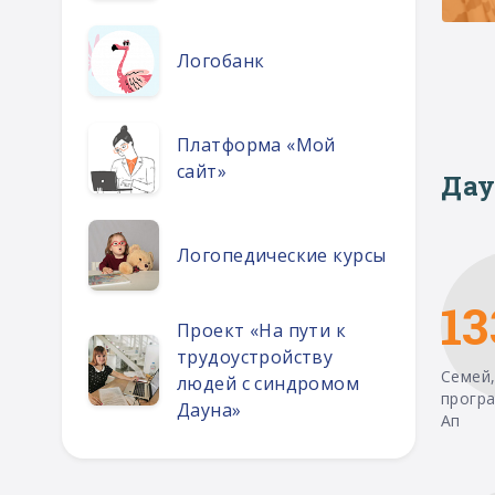
Логобанк
Платформа «Мой
сайт»
Дау
Логопедические курсы
13
Проект «На пути к
трудоустройству
Семей,
людей с синдромом
прогр
Дауна»
Ап