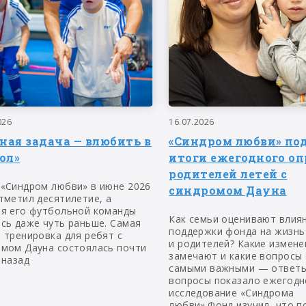
026
16.07.2026
вная задача — влюбить в
«Синдром любви» по
ол»
итоги ежегодного оп
родителей летей с
 «Синдром любви» в июне 2026
синдромом Дауна
тметил десятилетие, а
ия его футбольной команды
Как семьи оценивают влия
сь даже чуть раньше. Самая
поддержки фонда на жизнь
 тренировка для ребят с
и родителей? Какие измене
омом Дауна состоялась почти
замечают и какие вопросы
 назад
самыми важными — ответы
вопросы показало ежегодн
исследование «Синдрома
любви».Фонд изучил, что п