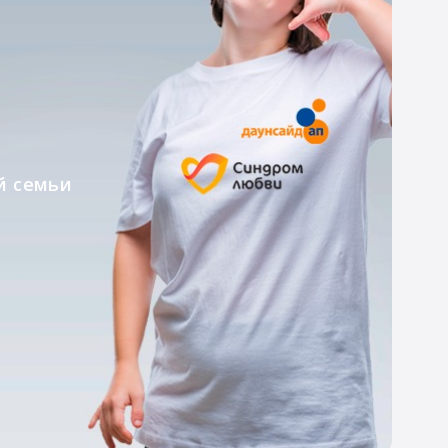
истах,
рограмм фонда,
х семей.