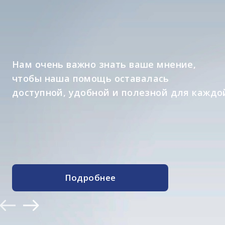
Информационный проект о специал
которые участвуют в реализации п
помогая изменять к лучшему
жизнь людей с синдромом Дауна и и
Подробнее