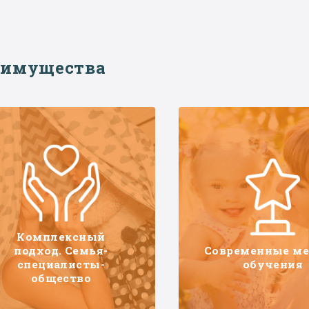
еимущества
Комплексный
подход. Семья-
Современные м
специалисты-
обучения
общество