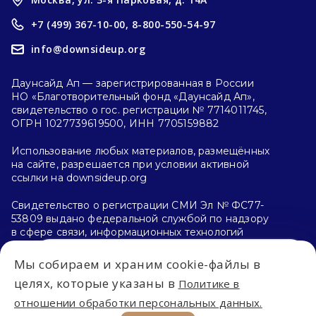
+7 (499) 367-10-00,
8-800-550-54-97
info@downsideup.org
Даунсайд Ап — зарегистрированная в России
НО «Благотворительный фонд «Даунсайд Ап»,
свидетельство о гос. регистрации № 7714011745,
ОГРН 1027739619500, ИНН 7705159882
Использование любых материалов, размещённых
на сайте, разрешается при условии активной
ссылки на downsideup.org
Свидетельство о регистрации СМИ Эл № ФС77-
53809 выдано федеральной службой по надзору
в сфере связи, информационных технологий
и массовых коммуникаций (Роскомнадзор)
26.04.2013 г.
Мы собираем и храним cookie-файлы в
Впервые на сайте?
целях, которые указаны в
Политике в
Политика конфиденциальности
отношении обработки персональных данных.
С чего начать?