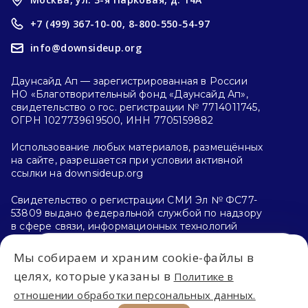
+7 (499) 367-10-00,
8-800-550-54-97
info@downsideup.org
Даунсайд Ап — зарегистрированная в России
НО «Благотворительный фонд «Даунсайд Ап»,
свидетельство о гос. регистрации № 7714011745,
ОГРН 1027739619500, ИНН 7705159882
Использование любых материалов, размещённых
на сайте, разрешается при условии активной
ссылки на downsideup.org
Свидетельство о регистрации СМИ Эл № ФС77-
53809 выдано федеральной службой по надзору
в сфере связи, информационных технологий
и массовых коммуникаций (Роскомнадзор)
26.04.2013 г.
Мы собираем и храним cookie-файлы в
Впервые на сайте?
целях, которые указаны в
Политике в
Политика конфиденциальности
отношении обработки персональных данных.
С чего начать?