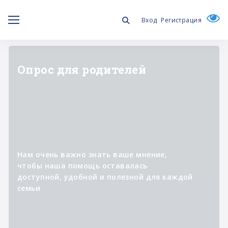
Вход
Регистрация
"ЛИЧНОЕ ДЕЛО"
Информационный проект о
специалистах,
которые участвуют в
реализации программ фонда,
помогая изменять к лучшему
жизнь людей с синдромом
Дауна и их семей.