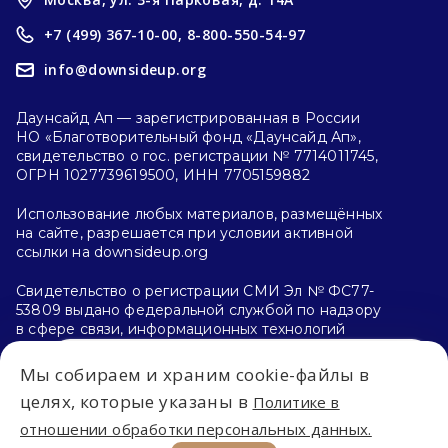
+7 (499) 367-10-00,
8-800-550-54-97
info@downsideup.org
Даунсайд Ап — зарегистрированная в России
НО «Благотворительный фонд «Даунсайд Ап»,
свидетельство о гос. регистрации № 7714011745,
ОГРН 1027739619500, ИНН 7705159882
Использование любых материалов, размещённых
на сайте, разрешается при условии активной
ссылки на downsideup.org
Свидетельство о регистрации СМИ Эл № ФС77-
53809 выдано федеральной службой по надзору
в сфере связи, информационных технологий
и массовых коммуникаций (Роскомнадзор)
26.04.2013 г.
Мы собираем и храним cookie-файлы в
Впервые на сайте?
целях, которые указаны в
Политике в
Политика конфиденциальности
отношении обработки персональных данных.
С чего начать?