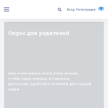
Вход
Регистрация
"ЛИЧНОЕ ДЕЛО"
Информационный проект о
специалистах,
которые участвуют в
реализации программ фонда,
помогая изменять к лучшему
жизнь людей с синдромом
Дауна и их семей.