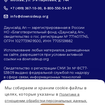
+7 (499) 367-10-00,
8-800-550-54-97
info@downsideup.org
Даунсайд Ап — зарегистрированная в России
НО «Благотворительный фонд «Даунсайд Ап»,
свидетельство о гос. регистрации № 7714011745,
ОГРН 1027739619500, ИНН 7705159882
Использование любых материалов, размещённых
на сайте, разрешается при условии активной
ссылки на downsideup.org
Свидетельство о регистрации СМИ Эл № ФС77-
53809 выдано федеральной службой по надзору
в сфере связи, информационных технологий
и массовых коммуникаций (Роскомнадзор)
26.04.2013 г.
Мы собираем и храним cookie-файлы в
Впервые на сайте?
целях, которые указаны в
Политике в
Политика конфиденциальности
отношении обработки персональных данных.
С чего начать?