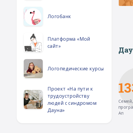
Логобанк
Платформа «Мой
сайт»
Дау
Логопедические курсы
13
Проект «На пути к
трудоустройству
Семей,
людей с синдромом
прогр
Дауна»
Ап