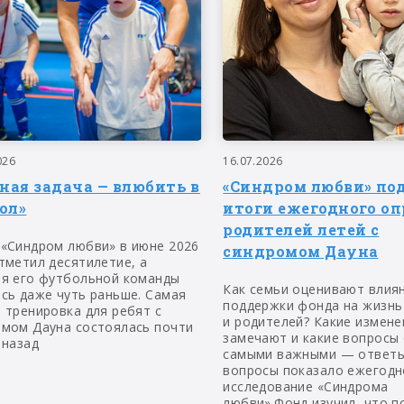
026
16.07.2026
вная задача — влюбить в
«Синдром любви» по
ол»
итоги ежегодного оп
родителей летей с
 «Синдром любви» в июне 2026
синдромом Дауна
тметил десятилетие, а
ия его футбольной команды
Как семьи оценивают влия
сь даже чуть раньше. Самая
поддержки фонда на жизнь
 тренировка для ребят с
и родителей? Какие измене
омом Дауна состоялась почти
замечают и какие вопросы
 назад
самыми важными — ответы
вопросы показало ежегодн
исследование «Синдрома
любви».Фонд изучил, что п