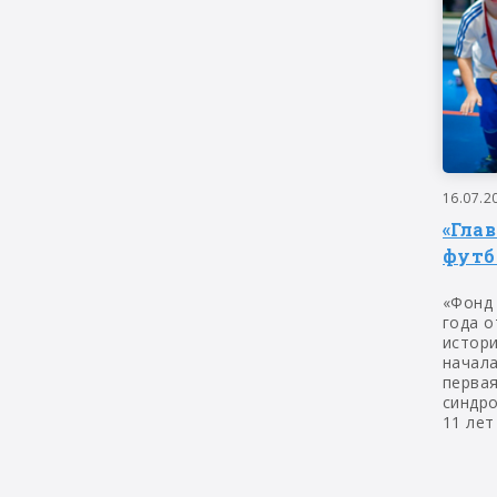
16.07.2
«Гла
футб
«Фонд
года о
истор
начала
первая
синдр
11 лет