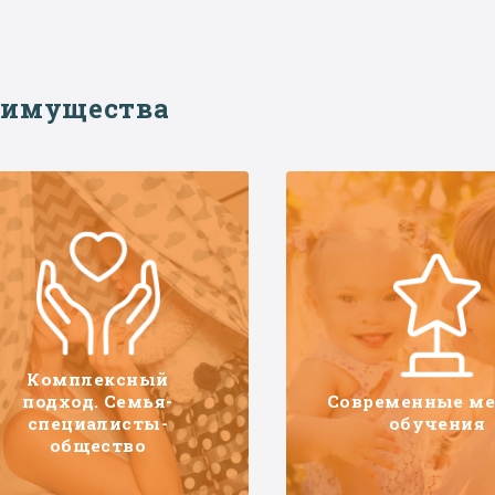
еимущества
Комплексный
подход. Семья-
Современные м
специалисты-
обучения
общество