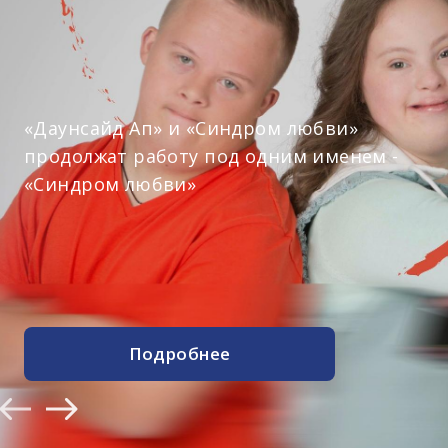
фонда "Даунсайд А
КАКАЯ РАЗНИЦА?!
СЛУШАТЬ