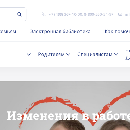
+7 (499) 367-10-00
,
8-800-550-54-97
in
семьям
Электронная библиотека
Как помоч
я
Ч
Родителям
Специалистам
Д
Подкаст Благотвор