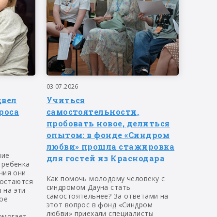
03.07.2026
двел
Учиться
роса
самостоятельности,
пробовать новое, делиться
опытом: в фонде «Синдром
любви» прошла стажировка
ние
для гостей из Краснодара
 ребенка
ния они
Как помочь молодому человеку с
 остаются
синдромом Дауна стать
 на эти
самостоятельнее? За ответами на
ое
этот вопрос в фонд «Синдром
любви» приехали специалисты
омогает