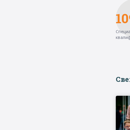
10
Специ
квали
Св