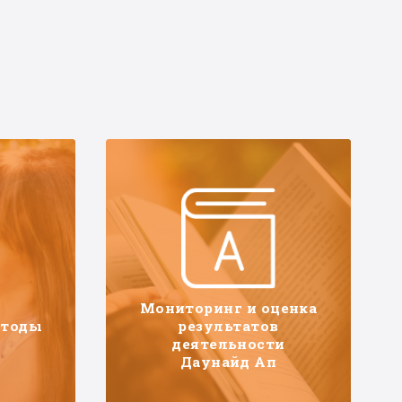
Мониторинг и оценка
етоды
результатов
деятельности
Даунайд Ап