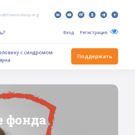
fo@downsideup.org
ь?
Вход
Регистрация
еловеку с синдромом
Поддержать
ауна
ительного