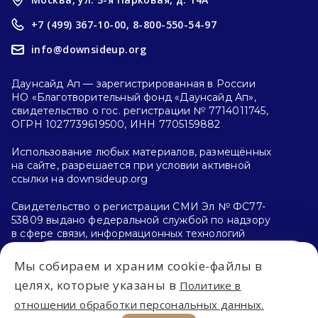
+7 (499) 367-10-00,
8-800-550-54-97
info@downsideup.org
Даунсайд Ап — зарегистрированная в России
НО «Благотворительный фонд «Даунсайд Ап»,
свидетельство о гос. регистрации № 7714011745,
ОГРН 1027739619500, ИНН 7705159882
Использование любых материалов, размещённых
на сайте, разрешается при условии активной
ссылки на downsideup.org
Свидетельство о регистрации СМИ Эл № ФС77-
53809 выдано федеральной службой по надзору
в сфере связи, информационных технологий
и массовых коммуникаций (Роскомнадзор)
26.04.2013 г.
Мы собираем и храним cookie-файлы в
Впервые на сайте?
целях, которые указаны в
Политике в
Политика конфиденциальности
отношении обработки персональных данных.
С чего начать?