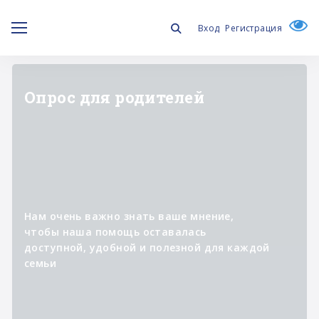
Вход
Регистрация
"ЛИЧНОЕ ДЕЛО"
Информационный проект о
специалистах,
которые участвуют в
реализации программ фонда,
помогая изменять к лучшему
жизнь людей с синдромом
Дауна и их семей.