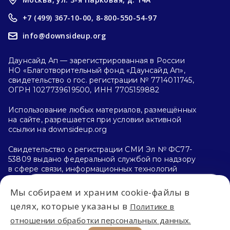
+7 (499) 367-10-00,
8-800-550-54-97
info@downsideup.org
Даунсайд Ап — зарегистрированная в России
НО «Благотворительный фонд «Даунсайд Ап»,
свидетельство о гос. регистрации № 7714011745,
ОГРН 1027739619500, ИНН 7705159882
Использование любых материалов, размещённых
на сайте, разрешается при условии активной
ссылки на downsideup.org
Свидетельство о регистрации СМИ Эл № ФС77-
53809 выдано федеральной службой по надзору
в сфере связи, информационных технологий
и массовых коммуникаций (Роскомнадзор)
26.04.2013 г.
Мы собираем и храним cookie-файлы в
Впервые на сайте?
целях, которые указаны в
Политике в
Политика конфиденциальности
отношении обработки персональных данных.
С чего начать?