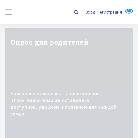
Вход
Регистрация
"ЛИЧНОЕ ДЕЛО"
Информационный проект о
специалистах,
которые участвуют в
реализации программ фонда,
помогая изменять к лучшему
жизнь людей с синдромом
Дауна и их семей.