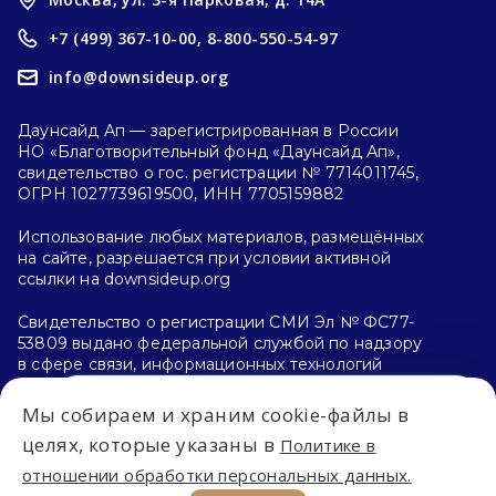
+7 (499) 367-10-00,
8-800-550-54-97
info@downsideup.org
Даунсайд Ап — зарегистрированная в России
НО «Благотворительный фонд «Даунсайд Ап»,
свидетельство о гос. регистрации № 7714011745,
ОГРН 1027739619500, ИНН 7705159882
Использование любых материалов, размещённых
на сайте, разрешается при условии активной
ссылки на downsideup.org
Свидетельство о регистрации СМИ Эл № ФС77-
53809 выдано федеральной службой по надзору
в сфере связи, информационных технологий
и массовых коммуникаций (Роскомнадзор)
26.04.2013 г.
Мы собираем и храним cookie-файлы в
Впервые на сайте?
целях, которые указаны в
Политике в
Политика конфиденциальности
отношении обработки персональных данных.
С чего начать?