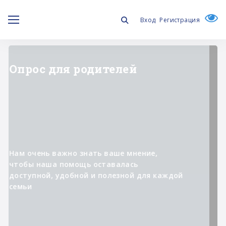
Вход
Регистрация
"ЛИЧНОЕ ДЕЛО"
Информационный проект о
специалистах,
которые участвуют в
реализации программ фонда,
помогая изменять к лучшему
жизнь людей с синдромом
Дауна и их семей.