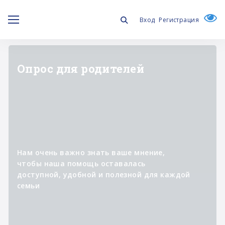
Вход
Регистрация
"ЛИЧНОЕ ДЕЛО"
Информационный проект о
специалистах,
которые участвуют в
реализации программ фонда,
помогая изменять к лучшему
жизнь людей с синдромом
Дауна и их семей.