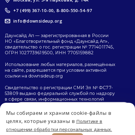
+7 (499) 367-10-00,
8-800-550-54-97
info@downsideup.org
Даунсайд Ап — зарегистрированная в России
НО «Благотворительный фонд «Даунсайд Ап»,
свидетельство о гос. регистрации № 7714011745,
ОГРН 1027739619500, ИНН 7705159882
Использование любых материалов, размещённых
на сайте, разрешается при условии активной
ссылки на downsideup.org
Свидетельство о регистрации СМИ Эл № ФС77-
53809 выдано федеральной службой по надзору
в сфере связи, информационных технологий
и массовых коммуникаций (Роскомнадзор)
26.04.2013 г.
Мы собираем и храним cookie-файлы в
Впервые на сайте?
целях, которые указаны в
Политике в
Политика конфиденциальности
отношении обработки персональных данных.
С чего начать?