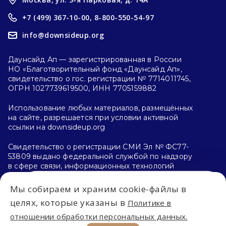
+7 (499) 367-10-00,
8-800-550-54-97
info@downsideup.org
Даунсайд Ап — зарегистрированная в России
НО «Благотворительный фонд «Даунсайд Ап»,
свидетельство о гос. регистрации № 7714011745,
ОГРН 1027739619500, ИНН 7705159882
Использование любых материалов, размещённых
на сайте, разрешается при условии активной
ссылки на downsideup.org
Свидетельство о регистрации СМИ Эл № ФС77-
53809 выдано федеральной службой по надзору
в сфере связи, информационных технологий
и массовых коммуникаций (Роскомнадзор)
26.04.2013 г.
Мы собираем и храним cookie-файлы в
Впервые на сайте?
целях, которые указаны в
Политике в
Политика конфиденциальности
отношении обработки персональных данных.
С чего начать?