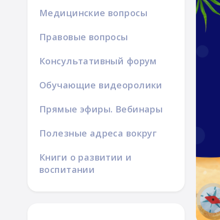
Медицинские вопросы
Правовые вопросы
Консультативный форум
азвитие
ка
Обучающие видеоролики
Прямые эфиры. Вебинары
Полезные адреса вокруг
Книги о развитии и
воспитании