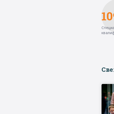
10
Специ
квали
Св