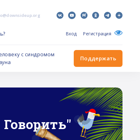
fo@downsideup.org
ь?
Вход
Регистрация
еловеку с синдромом
Поддержать
ауна
 Говорить"