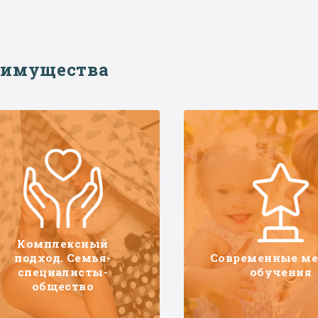
еимущества
Комплексный
подход. Семья-
Современные м
специалисты-
обучения
общество