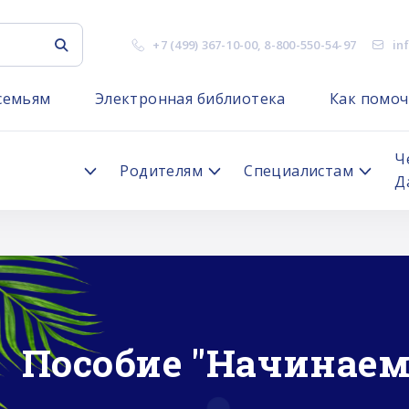
+7 (499) 367-10-00
,
8-800-550-54-97
in
семьям
Электронная библиотека
Как помоч
я
Ч
Родителям
Специалистам
Д
Пособие "Начинаем