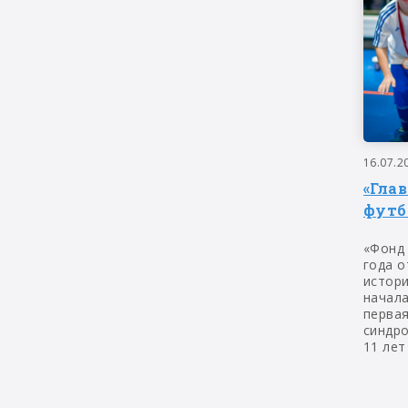
16.07.2
«Гла
футб
«Фонд
года о
истор
начала
первая
синдр
11 лет