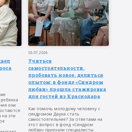
03.07.2026
двел
Учиться
роса
самостоятельности,
пробовать новое, делиться
опытом: в фонде «Синдром
любви» прошла стажировка
ние
для гостей из Краснодара
 ребенка
ния они
Как помочь молодому человеку с
 остаются
синдромом Дауна стать
 на эти
самостоятельнее? За ответами на
ое
этот вопрос в фонд «Синдром
любви» приехали специалисты
омогает