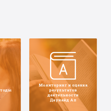
Мониторинг и оценка
етоды
результатов
деятельности
Даунайд Ап