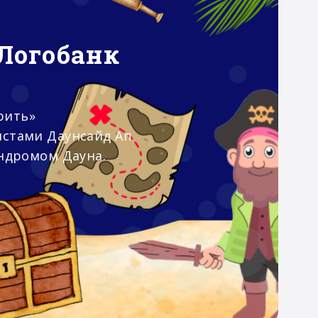
Логобанк
рить»
истами Даунсайд Ап
индромом Дауна.