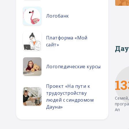
Логобанк
Платформа «Мой
сайт»
Дау
Логопедические курсы
13
Проект «На пути к
трудоустройству
Семей,
людей с синдромом
прогр
Дауна»
Ап