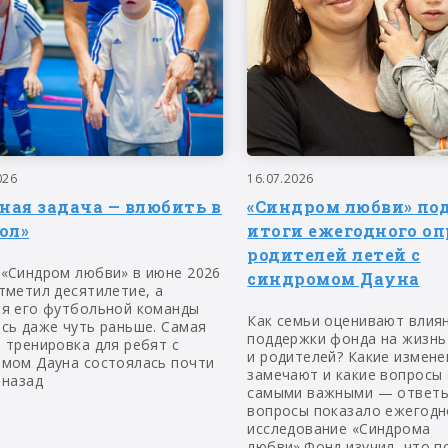
026
16.07.2026
вная задача — влюбить в
«Синдром любви» по
ол»
итоги ежегодного оп
родителей летей с
 «Синдром любви» в июне 2026
синдромом Дауна
тметил десятилетие, а
ия его футбольной команды
Как семьи оценивают влия
сь даже чуть раньше. Самая
поддержки фонда на жизнь
 тренировка для ребят с
и родителей? Какие измене
омом Дауна состоялась почти
замечают и какие вопросы
 назад
самыми важными — ответы
вопросы показало ежегодн
исследование «Синдрома
любви».Фонд изучил, что п