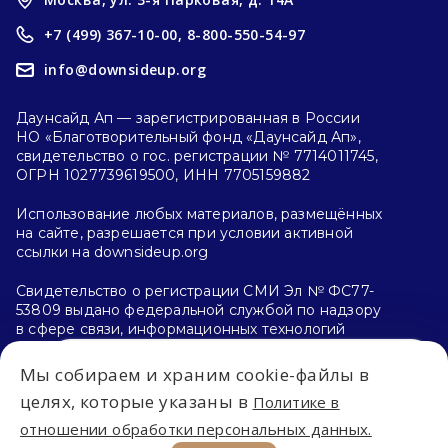
+7 (499) 367-10-00,
8-800-550-54-97
info@downsideup.org
Даунсайд Ап — зарегистрированная в России
НО «Благотворительный фонд «Даунсайд Ап»,
свидетельство о гос. регистрации № 7714011745,
ОГРН 1027739619500, ИНН 7705159882
Использование любых материалов, размещённых
на сайте, разрешается при условии активной
ссылки на downsideup.org
Свидетельство о регистрации СМИ Эл № ФС77-
53809 выдано федеральной службой по надзору
в сфере связи, информационных технологий
и массовых коммуникаций (Роскомнадзор)
26.04.2013 г.
Мы собираем и храним cookie-файлы в
Впервые на сайте?
целях, которые указаны в
Политике в
Политика конфиденциальности
отношении обработки персональных данных.
С чего начать?