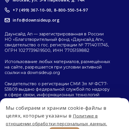
+7 (499) 367-10-00,
8-800-550-54-97
info@downsideup.org
Даунсайд Ап — зарегистрированная в России
НО «Благотворительный фонд «Даунсайд Ап»,
свидетельство о гос. регистрации № 7714011745,
ОГРН 1027739619500, ИНН 7705159882
Использование любых материалов, размещённых
на сайте, разрешается при условии активной
ссылки на downsideup.org
Свидетельство о регистрации СМИ Эл № ФС77-
53809 выдано федеральной службой по надзору
в сфере связи, информационных технологий
и массовых коммуникаций (Роскомнадзор)
26.04.2013 г.
Мы собираем и храним cookie-файлы в
Впервые на сайте?
целях, которые указаны в
Политике в
Политика конфиденциальности
отношении обработки персональных данных.
С чего начать?