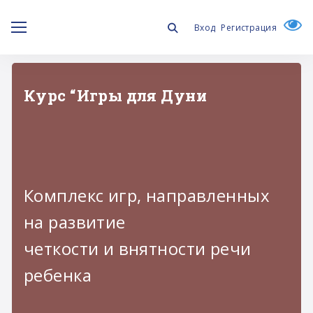
Вход
Регистрация
Пособие "Начинаем Говорить"
Теперь на платформе
Логобанк
Апробированная методика «Начинаем говорить»
по развитию речи, разработанная специалистами
Даунсайд Ап
с учетом особенностей развития детей с
синдромом Дауна.