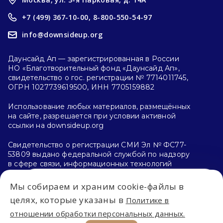
+7 (499) 367-10-00,
8-800-550-54-97
info@downsideup.org
Даунсайд Ап — зарегистрированная в России
НО «Благотворительный фонд «Даунсайд Ап»,
свидетельство о гос. регистрации № 7714011745,
ОГРН 1027739619500, ИНН 7705159882
Использование любых материалов, размещённых
на сайте, разрешается при условии активной
ссылки на downsideup.org
Свидетельство о регистрации СМИ Эл № ФС77-
53809 выдано федеральной службой по надзору
в сфере связи, информационных технологий
и массовых коммуникаций (Роскомнадзор)
26.04.2013 г.
Мы собираем и храним cookie-файлы в
Впервые на сайте?
целях, которые указаны в
Политике в
Политика конфиденциальности
отношении обработки персональных данных.
С чего начать?