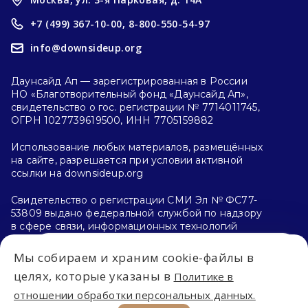
+7 (499) 367-10-00,
8-800-550-54-97
info@downsideup.org
Даунсайд Ап — зарегистрированная в России
НО «Благотворительный фонд «Даунсайд Ап»,
свидетельство о гос. регистрации № 7714011745,
ОГРН 1027739619500, ИНН 7705159882
Использование любых материалов, размещённых
на сайте, разрешается при условии активной
ссылки на downsideup.org
Свидетельство о регистрации СМИ Эл № ФС77-
53809 выдано федеральной службой по надзору
в сфере связи, информационных технологий
и массовых коммуникаций (Роскомнадзор)
26.04.2013 г.
Мы собираем и храним cookie-файлы в
Впервые на сайте?
целях, которые указаны в
Политике в
Политика конфиденциальности
отношении обработки персональных данных.
С чего начать?