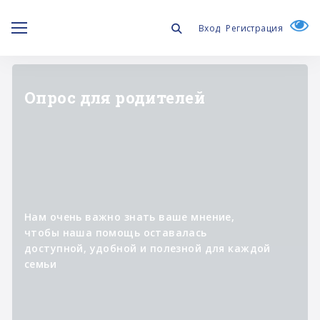
Вход
Регистрация
"ЛИЧНОЕ ДЕЛО"
Информационный проект о
специалистах,
которые участвуют в
реализации программ фонда,
помогая изменять к лучшему
жизнь людей с синдромом
Дауна и их семей.