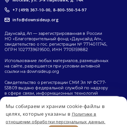
+7 (499) 367-10-00,
8-800-550-54-97
info@downsideup.org
Даунсайд Ап — зарегистрированная в России
НО «Благотворительный фонд «Даунсайд Ап»,
свидетельство о гос. регистрации № 7714011745,
ОГРН 1027739619500, ИНН 7705159882
Использование любых материалов, размещённых
на сайте, разрешается при условии активной
ссылки на downsideup.org
Свидетельство о регистрации СМИ Эл № ФС77-
53809 выдано федеральной службой по надзору
в сфере связи, информационных технологий
и массовых коммуникаций (Роскомнадзор)
26.04.2013 г.
Мы собираем и храним cookie-файлы в
Впервые на сайте?
целях, которые указаны в
Политике в
Политика конфиденциальности
отношении обработки персональных данных.
С чего начать?