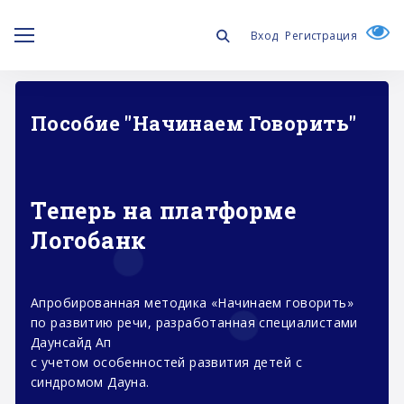
Вход
Регистрация
"
Изменения в работе фонда
«Даунсайд Ап» и «Синдром любви»
ь»
продолжат работу под одним именем -
ми
«Синдром любви»