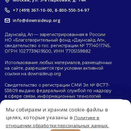
+7 (499) 367-10-00,
8-800-550-54-97
info@downsideup.org
Даунсайд Ап — зарегистрированная в России
НО «Благотворительный фонд «Даунсайд Ап»,
свидетельство о гос. регистрации № 7714011745,
ОГРН 1027739619500, ИНН 7705159882
Использование любых материалов, размещённых
на сайте, разрешается при условии активной
ссылки на downsideup.org
Свидетельство о регистрации СМИ Эл № ФС77-
53809 выдано федеральной службой по надзору
в сфере связи, информационных технологий
и массовых коммуникаций (Роскомнадзор)
26.04.2013 г.
Мы собираем и храним cookie-файлы в
Впервые на сайте?
целях, которые указаны в
Политике в
Политика конфиденциальности
отношении обработки персональных данных.
С чего начать?