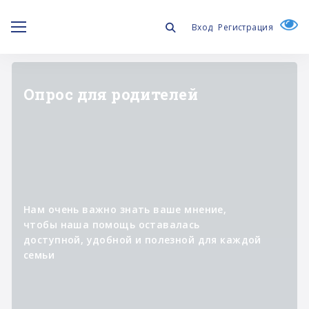
Вход
Регистрация
"ЛИЧНОЕ ДЕЛО"
Информационный проект о
специалистах,
которые участвуют в
реализации программ фонда,
помогая изменять к лучшему
жизнь людей с синдромом
Дауна и их семей.