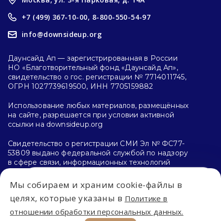
+7 (499) 367-10-00,
8-800-550-54-97
info@downsideup.org
Даунсайд Ап — зарегистрированная в России
НО «Благотворительный фонд «Даунсайд Ап»,
свидетельство о гос. регистрации № 7714011745,
ОГРН 1027739619500, ИНН 7705159882
Использование любых материалов, размещённых
на сайте, разрешается при условии активной
ссылки на downsideup.org
Свидетельство о регистрации СМИ Эл № ФС77-
53809 выдано федеральной службой по надзору
в сфере связи, информационных технологий
и массовых коммуникаций (Роскомнадзор)
26.04.2013 г.
Мы собираем и храним cookie-файлы в
Впервые на сайте?
целях, которые указаны в
Политике в
Политика конфиденциальности
отношении обработки персональных данных.
С чего начать?