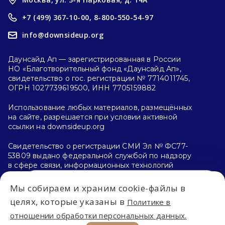
+7 (499) 367-10-00,
8-800-550-54-97
info@downsideup.org
Даунсайд Ап — зарегистрированная в России
НО «Благотворительный фонд «Даунсайд Ап»,
свидетельство о гос. регистрации № 7714011745,
ОГРН 1027739619500, ИНН 7705159882
Использование любых материалов, размещённых
на сайте, разрешается при условии активной
ссылки на downsideup.org
Свидетельство о регистрации СМИ Эл № ФС77-
53809 выдано федеральной службой по надзору
в сфере связи, информационных технологий
и массовых коммуникаций (Роскомнадзор)
26.04.2013 г.
Мы собираем и храним cookie-файлы в
Впервые на сайте?
целях, которые указаны в
Политике в
Политика конфиденциальности
отношении обработки персональных данных.
С чего начать?