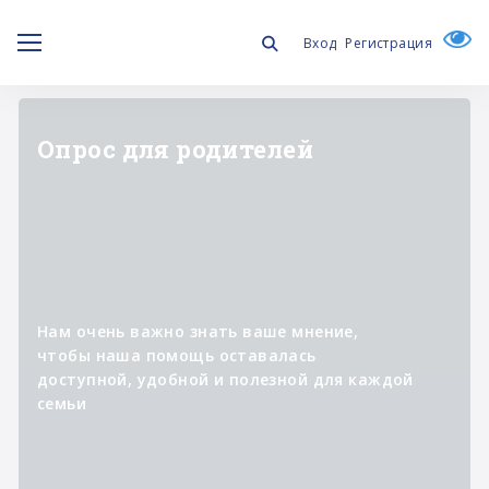
Вход
Регистрация
"ЛИЧНОЕ ДЕЛО"
Информационный проект о
специалистах,
которые участвуют в
реализации программ фонда,
помогая изменять к лучшему
жизнь людей с синдромом
Дауна и их семей.