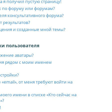
а я получил пустую страницу!
к по форуму или форумам?
еля консультативного форума?
т результатов?
бщения и созданные мной темы?
ки пользователя
ажение аватары?
ия рядом с моим именем
астройки?
 «email», от меня требуют войти на
моего имени в списке «Кто сейчас на
»?
!