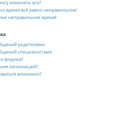
 могу изменить его?
 но время всё равно неправильное!
уме неправильное время!
ма
общений родителями
общений специалистами
ми форума?
ния латинницей?
оваться анонимно?