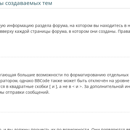
ы создаваемых тем
ую информацию раздела форума, на котором вы находитесь в н
вверху каждой страницы форума, в котором они созданы. Прав
лагающая большие возможности по форматированию отдельных 
атором, однако BBCode также может быть отключён на уровне 
я в квадратные скобки [ и ], а не в < и >. За дополнительной 
рмы отправки сообщений.
 и вы должны прочесть их по возможности. Они появляются вв