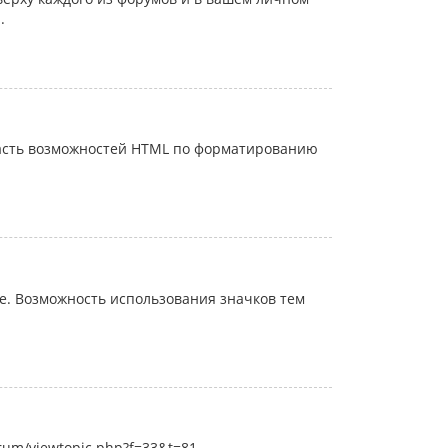
.
часть возможностей HTML по форматированию
. Возможность использования значков тем
rum/viewtopic.php?f=33&t=81