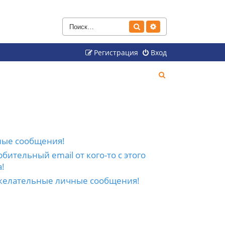
Поиск
Расширенный поиск
Регистрация
Вход
П
о
и
с
к
ные сообщения!
бительный email от кого-то с этого
!
желательные личные сообщения!