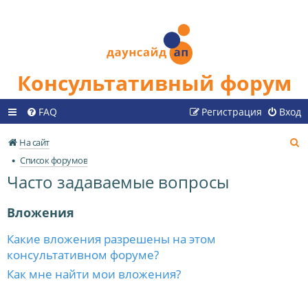
Консультативный форум
FAQ
Регистрация
Вход
П
На сайт
о
Список форумов
и
Часто задаваемые вопросы
с
к
Вложения
Какие вложения разрешены на этом
консультативном форуме?
Как мне найти мои вложения?