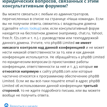
юридических вопросов, связанных с этим
консультативным форумом?
Вы можете связаться с любым из администраторов,
перечисленных в списке на странице «Наша команда». Если
вы не получили ответа, свяжитесь с владельцем домена
(сделайте
whois lookup
) или, если консультативный форум
находится на бесплатном домене (например, chat.ru, Yahoo!,
free.fr, f2s.com и т. п.), с руководством или техподдержкой
данного домена. Учтите, что phpBB Limited
не имеет
никакого контроля над данной конференцией
и не может
нести никакой ответственности за то, кем и как данная
конференция используется. Не обращайтесь к phpBB Limited
по юридическим вопросам (о приостановке работы
конференции, ответственности за неё и т. д.), которые
не
относятся напрямую
к сайту phpBB.com или которые
частично относятся к программному обеспечению phpBB
Limited. Если же вы всё-таки пошлёте email в адрес phpBB
Limited об использовании данной конференции
третьей
стороной
, то не ждите подробного письма, или вы можете
вообще не получить ответа.
Вернуться к началу