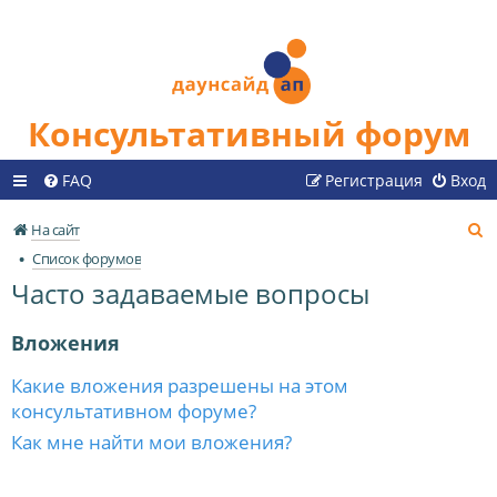
Консультативный форум
FAQ
Регистрация
Вход
П
На сайт
о
Список форумов
и
Часто задаваемые вопросы
с
к
Вложения
Какие вложения разрешены на этом
консультативном форуме?
Как мне найти мои вложения?