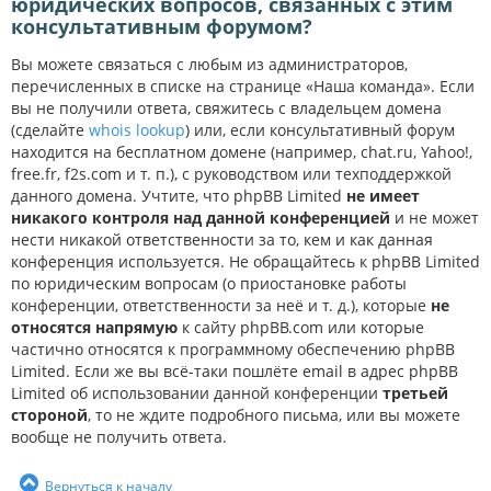
юридических вопросов, связанных с этим
консультативным форумом?
Вы можете связаться с любым из администраторов,
перечисленных в списке на странице «Наша команда». Если
вы не получили ответа, свяжитесь с владельцем домена
(сделайте
whois lookup
) или, если консультативный форум
находится на бесплатном домене (например, chat.ru, Yahoo!,
free.fr, f2s.com и т. п.), с руководством или техподдержкой
данного домена. Учтите, что phpBB Limited
не имеет
никакого контроля над данной конференцией
и не может
нести никакой ответственности за то, кем и как данная
конференция используется. Не обращайтесь к phpBB Limited
по юридическим вопросам (о приостановке работы
конференции, ответственности за неё и т. д.), которые
не
относятся напрямую
к сайту phpBB.com или которые
частично относятся к программному обеспечению phpBB
Limited. Если же вы всё-таки пошлёте email в адрес phpBB
Limited об использовании данной конференции
третьей
стороной
, то не ждите подробного письма, или вы можете
вообще не получить ответа.
Вернуться к началу