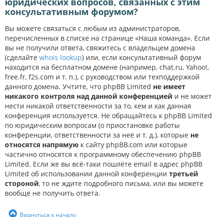
юридических вопросов, связанных с этим
консультативным форумом?
Вы можете связаться с любым из администраторов,
перечисленных в списке на странице «Наша команда». Если
вы не получили ответа, свяжитесь с владельцем домена
(сделайте
whois lookup
) или, если консультативный форум
находится на бесплатном домене (например, chat.ru, Yahoo!,
free.fr, f2s.com и т. п.), с руководством или техподдержкой
данного домена. Учтите, что phpBB Limited
не имеет
никакого контроля над данной конференцией
и не может
нести никакой ответственности за то, кем и как данная
конференция используется. Не обращайтесь к phpBB Limited
по юридическим вопросам (о приостановке работы
конференции, ответственности за неё и т. д.), которые
не
относятся напрямую
к сайту phpBB.com или которые
частично относятся к программному обеспечению phpBB
Limited. Если же вы всё-таки пошлёте email в адрес phpBB
Limited об использовании данной конференции
третьей
стороной
, то не ждите подробного письма, или вы можете
вообще не получить ответа.
Вернуться к началу