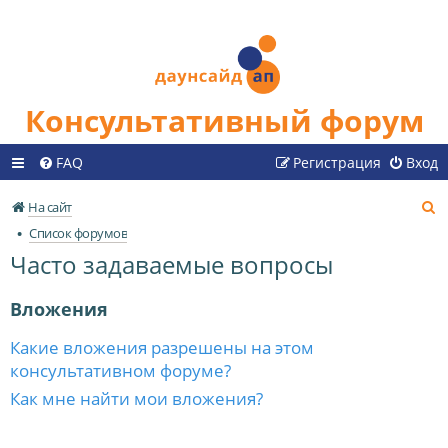
Консультативный форум
FAQ
Регистрация
Вход
П
На сайт
о
Список форумов
и
Часто задаваемые вопросы
с
к
Вложения
Какие вложения разрешены на этом
консультативном форуме?
Как мне найти мои вложения?