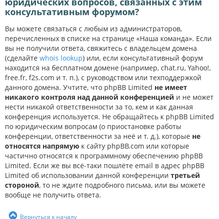
юридических вопросов, связанных с этим
консультативным форумом?
Вы можете связаться с любым из администраторов,
перечисленных в списке на странице «Наша команда». Если
вы не получили ответа, свяжитесь с владельцем домена
(сделайте
whois lookup
) или, если консультативный форум
находится на бесплатном домене (например, chat.ru, Yahoo!,
free.fr, f2s.com и т. п.), с руководством или техподдержкой
данного домена. Учтите, что phpBB Limited
не имеет
никакого контроля над данной конференцией
и не может
нести никакой ответственности за то, кем и как данная
конференция используется. Не обращайтесь к phpBB Limited
по юридическим вопросам (о приостановке работы
конференции, ответственности за неё и т. д.), которые
не
относятся напрямую
к сайту phpBB.com или которые
частично относятся к программному обеспечению phpBB
Limited. Если же вы всё-таки пошлёте email в адрес phpBB
Limited об использовании данной конференции
третьей
стороной
, то не ждите подробного письма, или вы можете
вообще не получить ответа.
Вернуться к началу