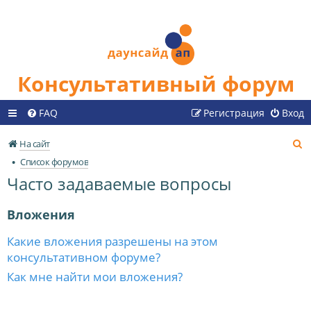
Консультативный форум
FAQ
Регистрация
Вход
П
На сайт
о
Список форумов
и
Часто задаваемые вопросы
с
к
Вложения
Какие вложения разрешены на этом
консультативном форуме?
Как мне найти мои вложения?