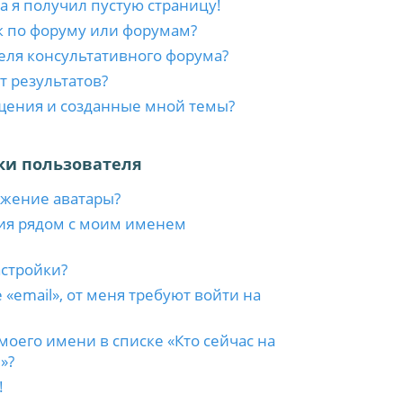
а я получил пустую страницу!
к по форуму или форумам?
еля консультативного форума?
т результатов?
бщения и созданные мной темы?
ки пользователя
ажение аватары?
ия рядом с моим именем
астройки?
 «email», от меня требуют войти на
моего имени в списке «Кто сейчас на
»?
!