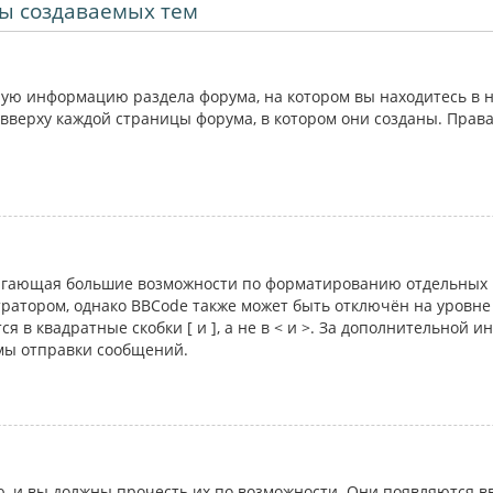
ы создаваемых тем
ую информацию раздела форума, на котором вы находитесь в н
вверху каждой страницы форума, в котором они созданы. Прав
лагающая большие возможности по форматированию отдельных 
атором, однако BBCode также может быть отключён на уровне 
я в квадратные скобки [ и ], а не в < и >. За дополнительной 
рмы отправки сообщений.
 и вы должны прочесть их по возможности. Они появляются вв