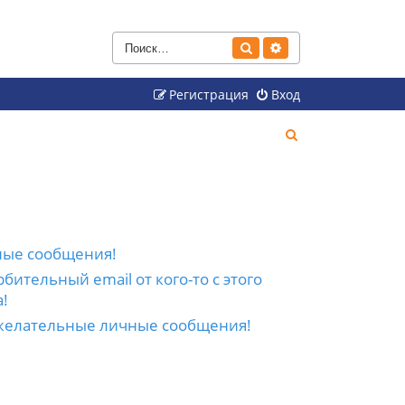
Поиск
Расширенный поиск
Регистрация
Вход
П
о
и
с
к
ные сообщения!
бительный email от кого-то с этого
!
желательные личные сообщения!