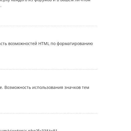
.
часть возможностей HTML по форматированию
. Возможность использования значков тем
rum/viewtopic.php?f=33&t=81