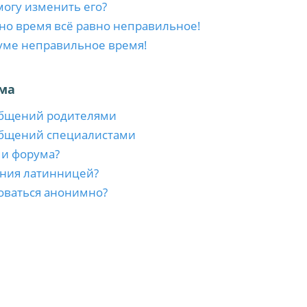
 могу изменить его?
 но время всё равно неправильное!
уме неправильное время!
ма
общений родителями
общений специалистами
ми форума?
ния латинницей?
оваться анонимно?