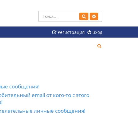
Поиск
Расширенный поиск
Регистрация
Вход
П
о
и
с
к
ные сообщения!
бительный email от кого-то с этого
!
желательные личные сообщения!