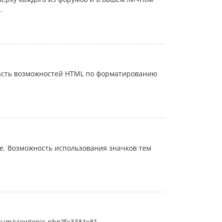
.
часть возможностей HTML по форматированию
. Возможность использования значков тем
rum/viewtopic.php?f=33&t=81