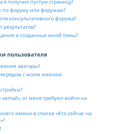
а я получил пустую страницу!
к по форуму или форумам?
еля консультативного форума?
т результатов?
бщения и созданные мной темы?
ки пользователя
ажение аватары?
ия рядом с моим именем
астройки?
 «email», от меня требуют войти на
моего имени в списке «Кто сейчас на
»?
!