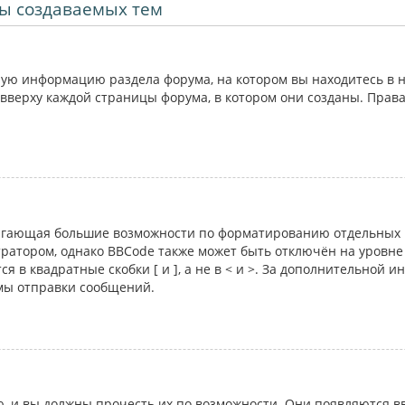
ы создаваемых тем
ую информацию раздела форума, на котором вы находитесь в н
вверху каждой страницы форума, в котором они созданы. Прав
лагающая большие возможности по форматированию отдельных 
атором, однако BBCode также может быть отключён на уровне 
я в квадратные скобки [ и ], а не в < и >. За дополнительной 
рмы отправки сообщений.
 и вы должны прочесть их по возможности. Они появляются вв