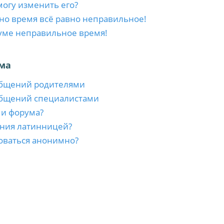
 могу изменить его?
 но время всё равно неправильное!
уме неправильное время!
ма
общений родителями
общений специалистами
ми форума?
ния латинницей?
оваться анонимно?