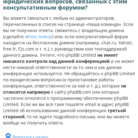
юридических вопросов, связанных с этим
консультативным форумом?
Вы можете связаться с любым из администраторов,
перечисленных в списке на странице «Наша команда». Если
вы не получили ответа, свяжитесь с владельцем домена
(сделайте
whois lookup
) или, если консультативный форум
находится на бесплатном домене (например, chat.ru, Yahoo!,
free.fr, f2s.com и т. п.), с руководством или техподдержкой
данного домена. Учтите, что phpBB Limited
не имеет
никакого контроля над данной конференцией
и не может
нести никакой ответственности за то, кем и как данная
конференция используется. Не обращайтесь к phpBB Limited
по юридическим вопросам (о приостановке работы
конференции, ответственности за неё и т. д.), которые
не
относятся напрямую
к сайту phpBB.com или которые
частично относятся к программному обеспечению phpBB
Limited. Если же вы всё-таки пошлёте email в адрес phpBB
Limited об использовании данной конференции
третьей
стороной
, то не ждите подробного письма, или вы можете
вообще не получить ответа.
Вернуться к началу