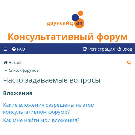
Консультативный форум
FAQ
Регистрация
Вход
П
На сайт
о
Список форумов
и
Часто задаваемые вопросы
с
к
Вложения
Какие вложения разрешены на этом
консультативном форуме?
Как мне найти мои вложения?