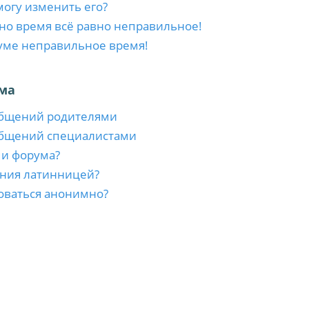
 могу изменить его?
 но время всё равно неправильное!
уме неправильное время!
ма
общений родителями
общений специалистами
ми форума?
ния латинницей?
оваться анонимно?