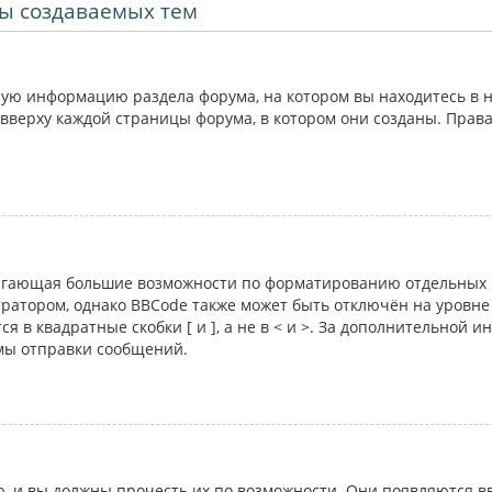
ы создаваемых тем
ую информацию раздела форума, на котором вы находитесь в н
вверху каждой страницы форума, в котором они созданы. Прав
лагающая большие возможности по форматированию отдельных 
атором, однако BBCode также может быть отключён на уровне 
я в квадратные скобки [ и ], а не в < и >. За дополнительной 
рмы отправки сообщений.
 и вы должны прочесть их по возможности. Они появляются вв