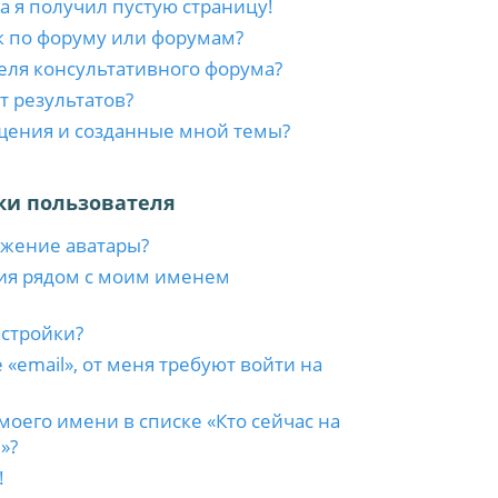
а я получил пустую страницу!
к по форуму или форумам?
еля консультативного форума?
т результатов?
бщения и созданные мной темы?
ки пользователя
ажение аватары?
ия рядом с моим именем
астройки?
 «email», от меня требуют войти на
моего имени в списке «Кто сейчас на
»?
!