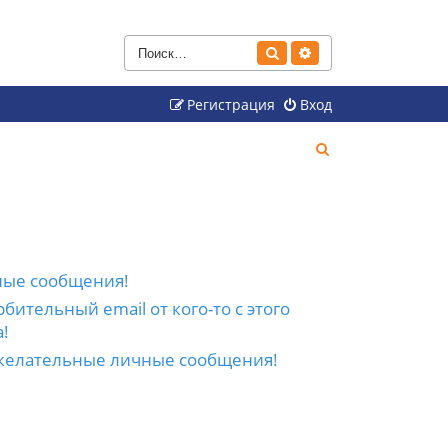
Поиск
Расширенный поиск
Регистрация
Вход
П
о
и
с
к
ные сообщения!
бительный email от кого-то с этого
!
желательные личные сообщения!