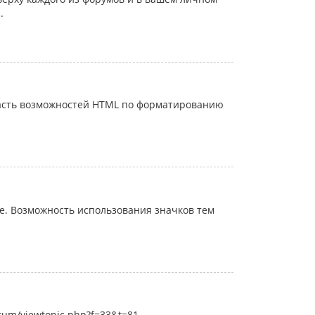
.
часть возможностей HTML по форматированию
. Возможность использования значков тем
rum/viewtopic.php?f=33&t=81