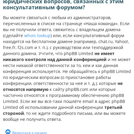
юридических вопросов, связанных с этим
консультативным форумом?
Вы можете связаться с любым из администраторов,
перечисленных в списке на странице «Наша команда». Если
вы не получили ответа, свяжитесь с владельцем домена
(сделайте
whois lookup
) или, если консультативный форум
находится на бесплатном домене (например, chat.ru, Yahoo!,
free.fr, f2s.com и т. п.), с руководством или техподдержкой
данного домена. Учтите, что phpBB Limited
не имеет
никакого контроля над данной конференцией
и не может
нести никакой ответственности за то, кем и как данная
конференция используется. Не обращайтесь к phpBB Limited
по юридическим вопросам (о приостановке работы
конференции, ответственности за неё и т. д.), которые
не
относятся напрямую
к сайту phpBB.com или которые
частично относятся к программному обеспечению phpBB
Limited. Если же вы всё-таки пошлёте email в адрес phpBB
Limited об использовании данной конференции
третьей
стороной
, то не ждите подробного письма, или вы можете
вообще не получить ответа.
Вернуться к началу