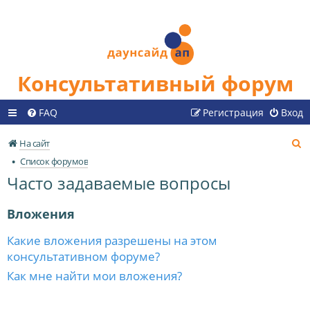
Консультативный форум
FAQ
Регистрация
Вход
П
На сайт
о
Список форумов
и
Часто задаваемые вопросы
с
к
Вложения
Какие вложения разрешены на этом
консультативном форуме?
Как мне найти мои вложения?