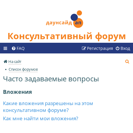
Консультативный форум
FAQ
Регистрация
Вход
П
На сайт
о
Список форумов
и
Часто задаваемые вопросы
с
к
Вложения
Какие вложения разрешены на этом
консультативном форуме?
Как мне найти мои вложения?