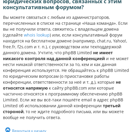
юридических вопросов, связанных с этим
консультативным форумом?
Вы можете связаться с любым из администраторов,
перечисленных в списке на странице «Наша команда». Если
вы не получили ответа, свяжитесь с владельцем домена
(сделайте
whois lookup
) или, если консультативный форум
находится на бесплатном домене (например, chat.ru, Yahoo!,
free.fr, f2s.com и т. п.), с руководством или техподдержкой
данного домена. Учтите, что phpBB Limited
не имеет
никакого контроля над данной конференцией
и не может
нести никакой ответственности за то, кем и как данная
конференция используется. Не обращайтесь к phpBB Limited
по юридическим вопросам (о приостановке работы
конференции, ответственности за неё и т. д.), которые
не
относятся напрямую
к сайту phpBB.com или которые
частично относятся к программному обеспечению phpBB
Limited. Если же вы всё-таки пошлёте email в адрес phpBB
Limited об использовании данной конференции
третьей
стороной
, то не ждите подробного письма, или вы можете
вообще не получить ответа.
Вернуться к началу