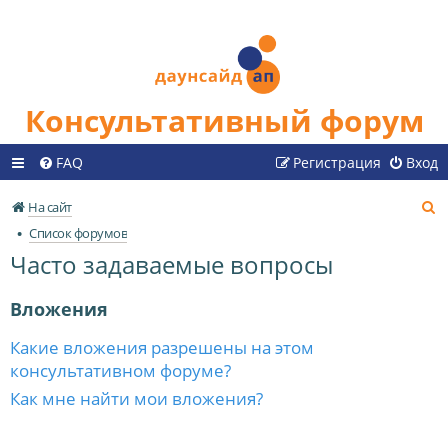
Консультативный форум
FAQ
Регистрация
Вход
П
На сайт
о
Список форумов
и
Часто задаваемые вопросы
с
к
Вложения
Какие вложения разрешены на этом
консультативном форуме?
Как мне найти мои вложения?