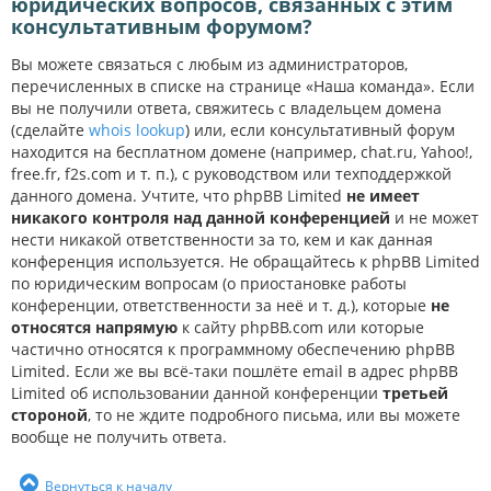
юридических вопросов, связанных с этим
консультативным форумом?
Вы можете связаться с любым из администраторов,
перечисленных в списке на странице «Наша команда». Если
вы не получили ответа, свяжитесь с владельцем домена
(сделайте
whois lookup
) или, если консультативный форум
находится на бесплатном домене (например, chat.ru, Yahoo!,
free.fr, f2s.com и т. п.), с руководством или техподдержкой
данного домена. Учтите, что phpBB Limited
не имеет
никакого контроля над данной конференцией
и не может
нести никакой ответственности за то, кем и как данная
конференция используется. Не обращайтесь к phpBB Limited
по юридическим вопросам (о приостановке работы
конференции, ответственности за неё и т. д.), которые
не
относятся напрямую
к сайту phpBB.com или которые
частично относятся к программному обеспечению phpBB
Limited. Если же вы всё-таки пошлёте email в адрес phpBB
Limited об использовании данной конференции
третьей
стороной
, то не ждите подробного письма, или вы можете
вообще не получить ответа.
Вернуться к началу