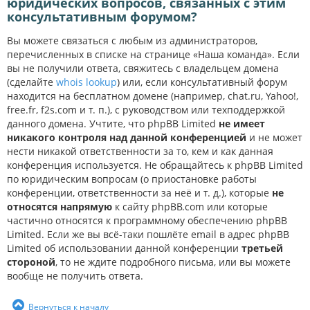
юридических вопросов, связанных с этим
консультативным форумом?
Вы можете связаться с любым из администраторов,
перечисленных в списке на странице «Наша команда». Если
вы не получили ответа, свяжитесь с владельцем домена
(сделайте
whois lookup
) или, если консультативный форум
находится на бесплатном домене (например, chat.ru, Yahoo!,
free.fr, f2s.com и т. п.), с руководством или техподдержкой
данного домена. Учтите, что phpBB Limited
не имеет
никакого контроля над данной конференцией
и не может
нести никакой ответственности за то, кем и как данная
конференция используется. Не обращайтесь к phpBB Limited
по юридическим вопросам (о приостановке работы
конференции, ответственности за неё и т. д.), которые
не
относятся напрямую
к сайту phpBB.com или которые
частично относятся к программному обеспечению phpBB
Limited. Если же вы всё-таки пошлёте email в адрес phpBB
Limited об использовании данной конференции
третьей
стороной
, то не ждите подробного письма, или вы можете
вообще не получить ответа.
Вернуться к началу