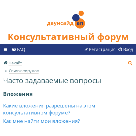
Консультативный форум
FAQ
Регистрация
Вход
П
На сайт
о
Список форумов
и
Часто задаваемые вопросы
с
к
Вложения
Какие вложения разрешены на этом
консультативном форуме?
Как мне найти мои вложения?