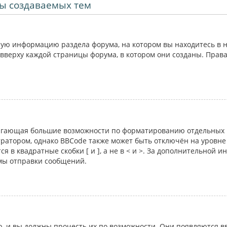
ы создаваемых тем
ую информацию раздела форума, на котором вы находитесь в н
вверху каждой страницы форума, в котором они созданы. Прав
лагающая большие возможности по форматированию отдельных 
атором, однако BBCode также может быть отключён на уровне 
я в квадратные скобки [ и ], а не в < и >. За дополнительной 
рмы отправки сообщений.
 и вы должны прочесть их по возможности. Они появляются вв