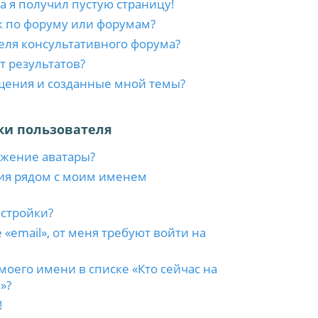
а я получил пустую страницу!
к по форуму или форумам?
еля консультативного форума?
т результатов?
бщения и созданные мной темы?
ки пользователя
ажение аватары?
ия рядом с моим именем
астройки?
 «email», от меня требуют войти на
моего имени в списке «Кто сейчас на
»?
!