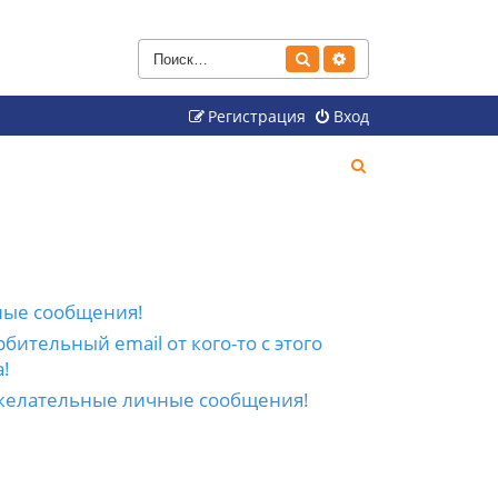
Поиск
Расширенный поиск
Регистрация
Вход
П
о
и
с
к
ные сообщения!
бительный email от кого-то с этого
!
желательные личные сообщения!