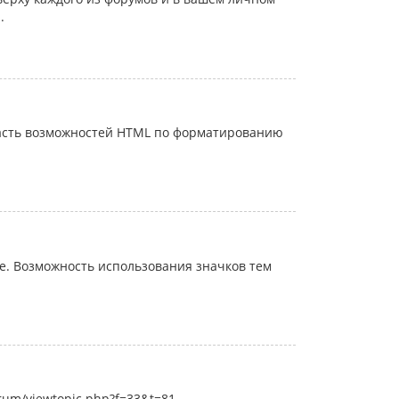
.
часть возможностей HTML по форматированию
. Возможность использования значков тем
rum/viewtopic.php?f=33&t=81