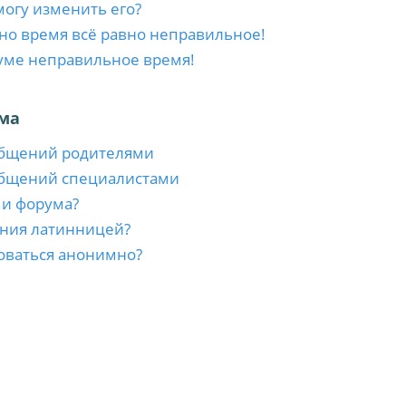
 могу изменить его?
 но время всё равно неправильное!
уме неправильное время!
ма
общений родителями
общений специалистами
ми форума?
ния латинницей?
оваться анонимно?