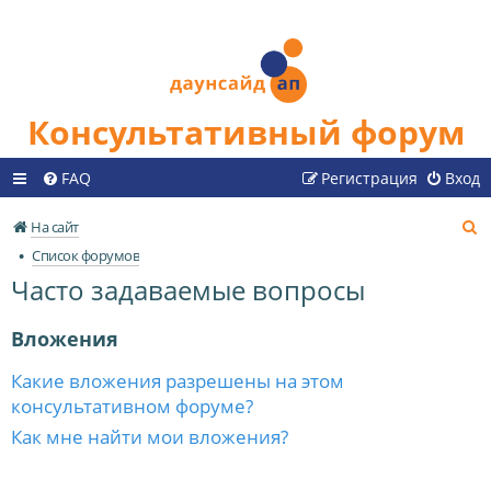
Консультативный форум
FAQ
Регистрация
Вход
П
На сайт
о
Список форумов
и
Часто задаваемые вопросы
с
к
Вложения
Какие вложения разрешены на этом
консультативном форуме?
Как мне найти мои вложения?