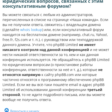
юридических вопросов, связанных с этим
консультативным форумом?
Вы можете связаться с любым из администраторов,
перечисленных в списке на странице «Наша команда». Если
вы не получили ответа, свяжитесь с владельцем домена
(сделайте
whois lookup
) или, если консультативный форум
находится на бесплатном домене (например, chat.ru, Yahoo!,
free.fr, f2s.com и т. п.), с руководством или техподдержкой
данного домена. Учтите, что phpBB Limited
не имеет
никакого контроля над данной конференцией
и не может
нести никакой ответственности за то, кем и как данная
конференция используется. Не обращайтесь к phpBB Limited
по юридическим вопросам (о приостановке работы
конференции, ответственности за неё и т. д.), которые
не
относятся напрямую
к сайту phpBB.com или которые
частично относятся к программному обеспечению phpBB
Limited. Если же вы всё-таки пошлёте email в адрес phpBB
Limited об использовании данной конференции
третьей
стороной
, то не ждите подробного письма, или вы можете
вообще не получить ответа.
Вернуться к началу