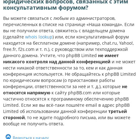
юридических вопросов, связанных с этим
консультативным форумом?
Вы можете связаться с любым из администраторов,
перечисленных в списке на странице «Наша команда». Если
вы не получили ответа, свяжитесь с владельцем домена
(сделайте
whois lookup
) или, если консультативный форум
находится на бесплатном домене (например, chat.ru, Yahoo!,
free.fr, f2s.com и т. п.), с руководством или техподдержкой
данного домена. Учтите, что phpBB Limited
не имеет
никакого контроля над данной конференцией
и не может
нести никакой ответственности за то, кем и как данная
конференция используется. Не обращайтесь к phpBB Limited
по юридическим вопросам (о приостановке работы
конференции, ответственности за неё и т. д.), которые
не
относятся напрямую
к сайту phpBB.com или которые
частично относятся к программному обеспечению phpBB
Limited. Если же вы всё-таки пошлёте email в адрес phpBB
Limited об использовании данной конференции
третьей
стороной
, то не ждите подробного письма, или вы можете
вообще не получить ответа.
Вернуться к началу