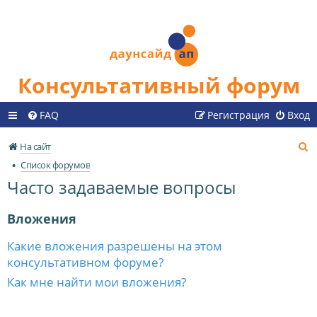
Консультативный форум
FAQ
Регистрация
Вход
П
На сайт
о
Список форумов
и
Часто задаваемые вопросы
с
к
Вложения
Какие вложения разрешены на этом
консультативном форуме?
Как мне найти мои вложения?