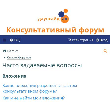
Консультативный форум
FAQ
Регистрация
Вход
П
На сайт
о
Список форумов
и
Часто задаваемые вопросы
с
к
Вложения
Какие вложения разрешены на этом
консультативном форуме?
Как мне найти мои вложения?