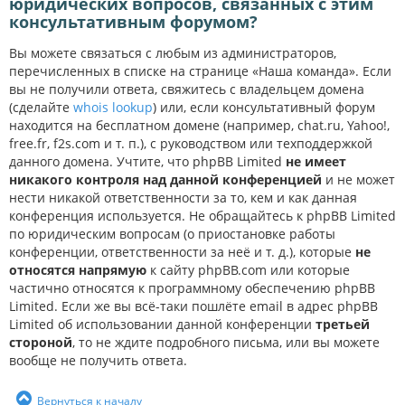
юридических вопросов, связанных с этим
консультативным форумом?
Вы можете связаться с любым из администраторов,
перечисленных в списке на странице «Наша команда». Если
вы не получили ответа, свяжитесь с владельцем домена
(сделайте
whois lookup
) или, если консультативный форум
находится на бесплатном домене (например, chat.ru, Yahoo!,
free.fr, f2s.com и т. п.), с руководством или техподдержкой
данного домена. Учтите, что phpBB Limited
не имеет
никакого контроля над данной конференцией
и не может
нести никакой ответственности за то, кем и как данная
конференция используется. Не обращайтесь к phpBB Limited
по юридическим вопросам (о приостановке работы
конференции, ответственности за неё и т. д.), которые
не
относятся напрямую
к сайту phpBB.com или которые
частично относятся к программному обеспечению phpBB
Limited. Если же вы всё-таки пошлёте email в адрес phpBB
Limited об использовании данной конференции
третьей
стороной
, то не ждите подробного письма, или вы можете
вообще не получить ответа.
Вернуться к началу