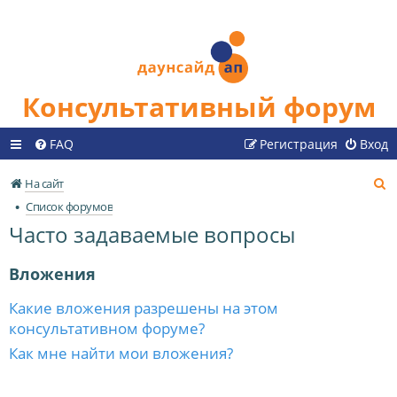
Консультативный форум
FAQ
Регистрация
Вход
П
На сайт
о
Список форумов
и
Часто задаваемые вопросы
с
к
Вложения
Какие вложения разрешены на этом
консультативном форуме?
Как мне найти мои вложения?