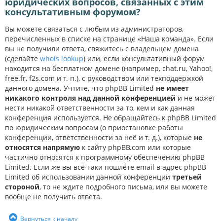
юридических вопросов, связанных с этим
консультативным форумом?
Вы можете связаться с любым из администраторов,
перечисленных в списке на странице «Наша команда». Если
вы не получили ответа, свяжитесь с владельцем домена
(сделайте
whois lookup
) или, если консультативный форум
находится на бесплатном домене (например, chat.ru, Yahoo!,
free.fr, f2s.com и т. п.), с руководством или техподдержкой
данного домена. Учтите, что phpBB Limited
не имеет
никакого контроля над данной конференцией
и не может
нести никакой ответственности за то, кем и как данная
конференция используется. Не обращайтесь к phpBB Limited
по юридическим вопросам (о приостановке работы
конференции, ответственности за неё и т. д.), которые
не
относятся напрямую
к сайту phpBB.com или которые
частично относятся к программному обеспечению phpBB
Limited. Если же вы всё-таки пошлёте email в адрес phpBB
Limited об использовании данной конференции
третьей
стороной
, то не ждите подробного письма, или вы можете
вообще не получить ответа.
Вернуться к началу